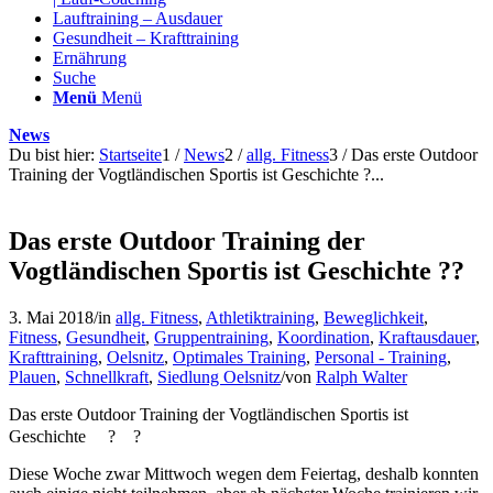
Lauftraining – Ausdauer
Gesundheit – Krafttraining
Ernährung
Suche
Menü
Menü
News
Du bist hier:
Startseite
1
/
News
2
/
allg. Fitness
3
/
Das erste Outdoor
Training der Vogtländischen Sportis ist Geschichte ?...
Das erste Outdoor Training der
Vogtländischen Sportis ist Geschichte ??
3. Mai 2018
/
in
allg. Fitness
,
Athletiktraining
,
Beweglichkeit
,
Fitness
,
Gesundheit
,
Gruppentraining
,
Koordination
,
Kraftausdauer
,
Krafttraining
,
Oelsnitz
,
Optimales Training
,
Personal - Training
,
Plauen
,
Schnellkraft
,
Siedlung Oelsnitz
/
von
Ralph Walter
Das erste Outdoor Training der Vogtländischen Sportis ist
Geschichte
?
?
Diese Woche zwar Mittwoch wegen dem Feiertag, deshalb konnten