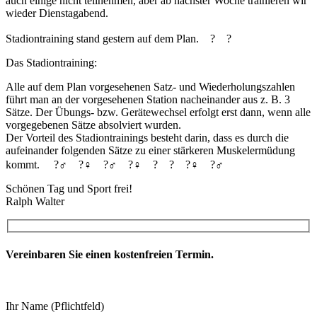
auch einige nicht teilnehmen, aber ab nächster Woche trainieren wir
wieder Dienstagabend.
Stadiontraining stand gestern auf dem Plan.
?
?
Das Stadiontraining:
Alle auf dem Plan vorgesehenen Satz- und Wiederholungszahlen
führt man an der vorgesehenen Station nacheinander aus z. B. 3
Sätze. Der Übungs- bzw. Gerätewechsel erfolgt erst dann, wenn alle
vorgegebenen Sätze absolviert wurden.
Der Vorteil des Stadiontrainings besteht darin, dass es durch die
aufeinander folgenden Sätze zu einer stärkeren Muskelermüdung
kommt.
?️‍♂️
?️‍♀️
?‍♂️
?‍♀️
?
?
?‍♀️
?‍♂️
Schönen Tag und Sport frei!
Ralph Walter
Vereinbaren Sie einen kostenfreien Termin.
Ihr Name (Pflichtfeld)