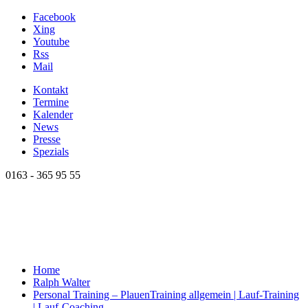
Facebook
Xing
Youtube
Rss
Mail
Kontakt
Termine
Kalender
News
Presse
Spezials
0163 - 365 95 55
Home
Ralph Walter
Personal Training – Plauen
Training allgemein | Lauf-Training
| Lauf-Coaching