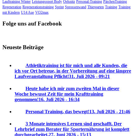
Lauftraining Winter
Leistungssport Body
Oelsnitz
Personal-Training
PärchenTraining
Regeneration
Regenerationstraining
Sprint
Sprossenwand
Thiergarten
Training
Training
mit Kindern
U14 Aue
VO2max
Folge uns auf Facebook
Neueste Beiträge
Athletiktraining ist für mich und alle Kunden, die
ich vor Ort betreue, in der Vorbereitung auf eine längere
Laufveranstaltung Pflicht!
31. Juli 2026 - 09:21
Heute habe ich mir zum zweiten Mal in dieser
Woche bewusst Zeit für mein Krafttraining
genommen!
16. Juli 2026 - 16:34
Personal Training, das bewegt!
13. Juli 2026 - 21:46
3 Monate intensives Lernen sind geschafft. Der
Lehrbrief zum Berater für Sporternährung ist komplett
durchgearbeitet.
27. Juni 2026 - 15:13