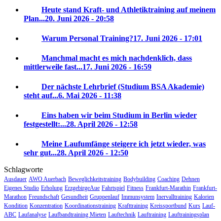
Heute stand Kraft- und Athletiktraining auf meinem
Plan...
20. Juni 2026 - 20:58
Warum Personal Training?
17. Juni 2026 - 17:01
Manchmal macht es mich nachdenklich, dass
mittlerweile fast...
17. Juni 2026 - 16:59
Der nächste Lehrbrief (Studium BSA Akademie)
steht auf...
6. Mai 2026 - 11:38
Eins haben wir beim Studium in Berlin wieder
festgestellt:...
28. April 2026 - 12:58
Meine Laufumfänge steigere ich jetzt wieder, was
sehr gut...
28. April 2026 - 12:50
Schlagworte
Ausdauer
AWO Auerbach
Beweglichkeitstraining
Bodybuilding
Coaching
Dehnen
Eigenes Studio
Erholung
ErzgebirgeAue
Fahrtspiel
Fitness
Frankfurt-Marathin
Frankfurt-
Marathon
Freundschaft
Gesundheit
Gruppenlauf
Immunsystem
Inervalltraining
Kalorien
Kondition
Konzentration
Koordinationstraining
Krafttraining
Kreissportbund
Kurs
Lauf-
ABC
Laufanalyse
Laufbandtraining Mieten
Lauftechnik
Lauftraining
Lauftrainingsplan