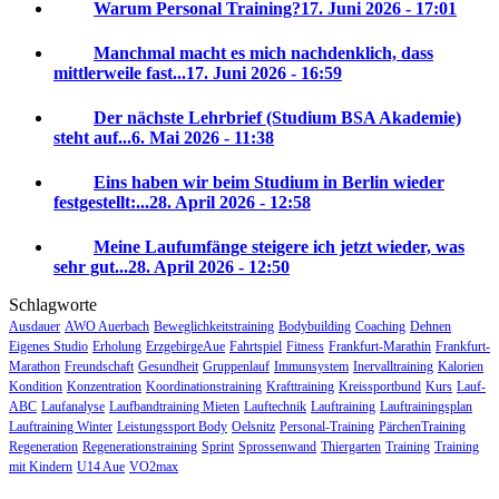
Warum Personal Training?
17. Juni 2026 - 17:01
Manchmal macht es mich nachdenklich, dass
mittlerweile fast...
17. Juni 2026 - 16:59
Der nächste Lehrbrief (Studium BSA Akademie)
steht auf...
6. Mai 2026 - 11:38
Eins haben wir beim Studium in Berlin wieder
festgestellt:...
28. April 2026 - 12:58
Meine Laufumfänge steigere ich jetzt wieder, was
sehr gut...
28. April 2026 - 12:50
Schlagworte
Ausdauer
AWO Auerbach
Beweglichkeitstraining
Bodybuilding
Coaching
Dehnen
Eigenes Studio
Erholung
ErzgebirgeAue
Fahrtspiel
Fitness
Frankfurt-Marathin
Frankfurt-
Marathon
Freundschaft
Gesundheit
Gruppenlauf
Immunsystem
Inervalltraining
Kalorien
Kondition
Konzentration
Koordinationstraining
Krafttraining
Kreissportbund
Kurs
Lauf-
ABC
Laufanalyse
Laufbandtraining Mieten
Lauftechnik
Lauftraining
Lauftrainingsplan
Lauftraining Winter
Leistungssport Body
Oelsnitz
Personal-Training
PärchenTraining
Regeneration
Regenerationstraining
Sprint
Sprossenwand
Thiergarten
Training
Training
mit Kindern
U14 Aue
VO2max