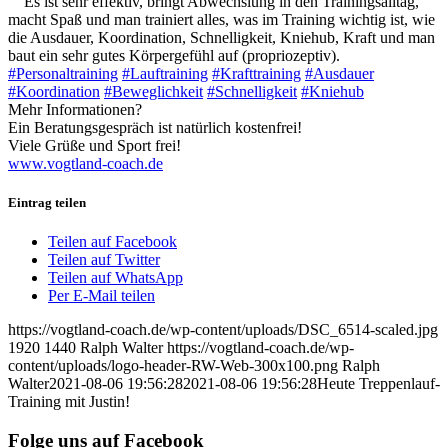
Es ist sehr effektiv, bringt Abwechslung in den Trainingsalltag,
macht Spaß und man trainiert alles, was im Training wichtig ist, wie
die Ausdauer, Koordination, Schnelligkeit, Kniehub, Kraft und man
baut ein sehr gutes Körpergefühl auf (propriozeptiv).
#Personaltraining
#Lauftraining
#Krafttraining
#Ausdauer
#Koordination
#Beweglichkeit
#Schnelligkeit
#Kniehub
Mehr Informationen?
Ein Beratungsgespräch ist natürlich kostenfrei!
Viele Grüße und Sport frei!
www.vogtland-coach.de
Eintrag teilen
Teilen auf Facebook
Teilen auf Twitter
Teilen auf WhatsApp
Per E-Mail teilen
https://vogtland-coach.de/wp-content/uploads/DSC_6514-scaled.jpg
1920
1440
Ralph Walter
https://vogtland-coach.de/wp-
content/uploads/logo-header-RW-Web-300x100.png
Ralph
Walter
2021-08-06 19:56:28
2021-08-06 19:56:28
Heute Treppenlauf-
Training mit Justin!
Folge uns auf Facebook