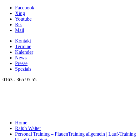
Facebook
Xing
Youtube
Rss
Mail
Kontakt
Termine
Kalender
News
Presse
Spezials
0163 - 365 95 55
Home
Ralph Walter
Personal Training – Plauen
Training allgemein | Lauf-Training
| Lauf-Coaching