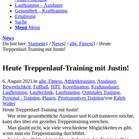
Lauftraining – Ausdauer
Gesundheit – Krafttraining
Ernährung
Suche
Menü
Menü
News
Du bist hier:
Startseite
1
/
News
2
/
allg. Fitness
3
/
Heute
Treppenlauf-Training mit Justin!
Heute Treppenlauf-Training mit Justin!
6. August 2021
/
in
allg. Fitness
,
Athletiktraining
,
Ausdauer
,
Beweglichkeit
,
Fußball
,
HIIT
,
Koordination
,
Kraftausdauer
,
Laufleistung
,
Lauftechnik
,
Lauftraining
,
Optimales Training
,
Personal - Training
,
Plauen
,
Proriozeptives Training
/
von
Ralph
Walter
Heute Treppenlauf-Training mit Justin!
Wer seine gesamtheitliche Ausdauer und Kraft trainieren möchte,
kann dies über ein gezieltes Treppentraining erreichen.
Man glaubt nicht, wie viele verschiedene Möglichkeiten es gibt,
wenn man ein Treppentraining durchführt.