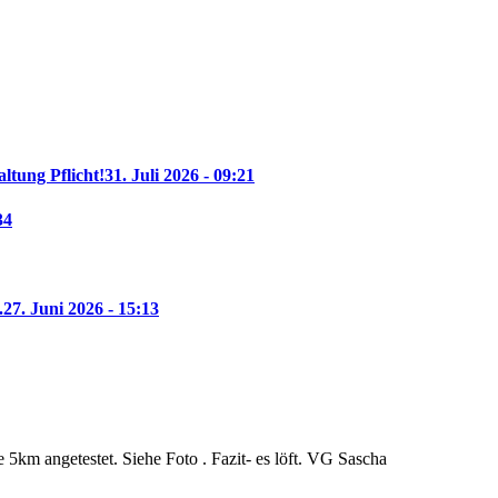
altung Pflicht!
31. Juli 2026 - 09:21
34
.
27. Juni 2026 - 15:13
5km angetestet. Siehe Foto . Fazit- es löft. VG Sascha