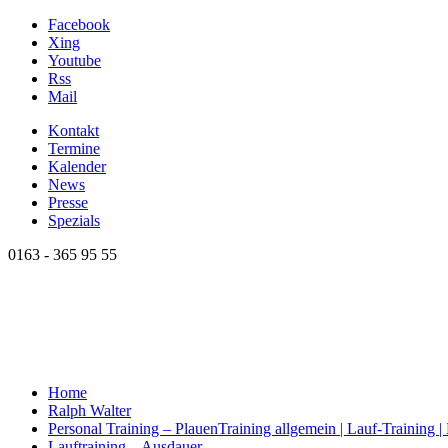
Facebook
Xing
Youtube
Rss
Mail
Kontakt
Termine
Kalender
News
Presse
Spezials
0163 - 365 95 55
Home
Ralph Walter
Personal Training – Plauen
Training allgemein | Lauf-Training 
Lauftraining – Ausdauer