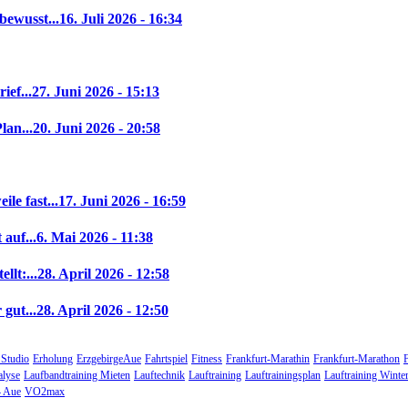
bewusst...
16. Juli 2026 - 16:34
ief...
27. Juni 2026 - 15:13
lan...
20. Juni 2026 - 20:58
le fast...
17. Juni 2026 - 16:59
auf...
6. Mai 2026 - 11:38
llt:...
28. April 2026 - 12:58
gut...
28. April 2026 - 12:50
 Studio
Erholung
ErzgebirgeAue
Fahrtspiel
Fitness
Frankfurt-Marathin
Frankfurt-Marathon
alyse
Laufbandtraining Mieten
Lauftechnik
Lauftraining
Lauftrainingsplan
Lauftraining Winte
 Aue
VO2max