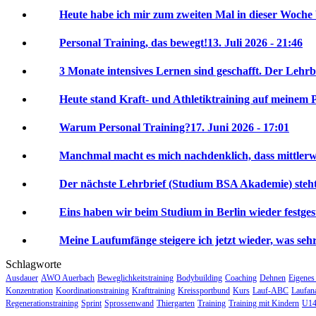
Heute habe ich mir zum zweiten Mal in dieser Woche 
Personal Training, das bewegt!
13. Juli 2026 - 21:46
3 Monate intensives Lernen sind geschafft. Der Lehrbr
Heute stand Kraft- und Athletiktraining auf meinem P
Warum Personal Training?
17. Juni 2026 - 17:01
Manchmal macht es mich nachdenklich, dass mittlerwei
Der nächste Lehrbrief (Studium BSA Akademie) steht 
Eins haben wir beim Studium in Berlin wieder festgeste
Meine Laufumfänge steigere ich jetzt wieder, was sehr 
Schlagworte
Ausdauer
AWO Auerbach
Beweglichkeitstraining
Bodybuilding
Coaching
Dehnen
Eigenes
Konzentration
Koordinationstraining
Krafttraining
Kreissportbund
Kurs
Lauf-ABC
Laufan
Regenerationstraining
Sprint
Sprossenwand
Thiergarten
Training
Training mit Kindern
U14