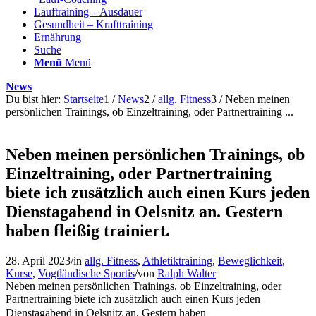
Lauftraining – Ausdauer
Gesundheit – Krafttraining
Ernährung
Suche
Menü
Menü
News
Du bist hier:
Startseite
1
/
News
2
/
allg. Fitness
3
/
Neben meinen
persönlichen Trainings, ob Einzeltraining, oder Partnertraining ...
Neben meinen persönlichen Trainings, ob
Einzeltraining, oder Partnertraining
biete ich zusätzlich auch einen Kurs jeden
Dienstagabend in Oelsnitz an. Gestern
haben fleißig trainiert.
28. April 2023
/
in
allg. Fitness
,
Athletiktraining
,
Beweglichkeit
,
Kurse
,
Vogtländische Sportis
/
von
Ralph Walter
Neben meinen persönlichen Trainings, ob Einzeltraining, oder
Partnertraining biete ich zusätzlich auch einen Kurs jeden
Dienstagabend in Oelsnitz an. Gestern haben