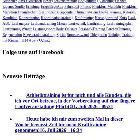
Ausdauer
AWO Auerbach
Beweglichkeitstraining
Bodybuilding
Coaching
Dehnen
Eigenes Studio
Erholung
ErzgebirgeAue
Fahrtspiel
Fitness
Frankfurt-Marathin
Frankfurt-
Marathon
Freundschaft
Gesundheit
Gruppenlauf
Immunsystem
Inervalltraining
Kalorien
Kondition
Konzentration
Koordinationstraining
Krafttraining
Kreissportbund
Kurs
Lauf-
ABC
Laufanalyse
Laufbandtraining Mieten
Lauftechnik
Lauftraining
Lauftrainingsplan
Lauftraining Winter
Leistungssport Body
Oelsnitz
Personal-Training
PärchenTraining
Regeneration
Regenerationstraining
Sprint
Sprossenwand
Thiergarten
Training
Training
mit Kindern
U14 Aue
VO2max
Folge uns auf Facebook
Neueste Beiträge
Athletiktraining ist für mich und alle Kunden, die
ich vor Ort betreue, in der Vorbereitung auf eine längere
Laufveranstaltung Pflicht!
31. Juli 2026 - 09:21
Heute habe ich mir zum zweiten Mal in dieser
Woche bewusst Zeit für mein Krafttraining
genommen!
16. Juli 2026 - 16:34