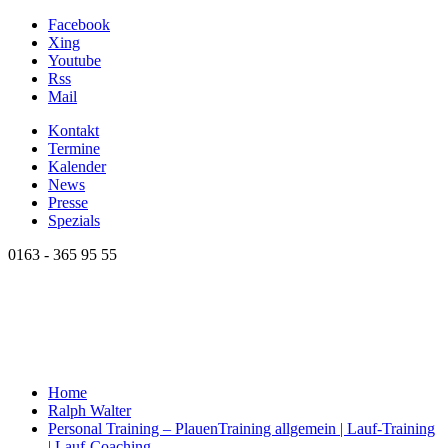
Facebook
Xing
Youtube
Rss
Mail
Kontakt
Termine
Kalender
News
Presse
Spezials
0163 - 365 95 55
Home
Ralph Walter
Personal Training – Plauen
Training allgemein | Lauf-Training
| Lauf-Coaching