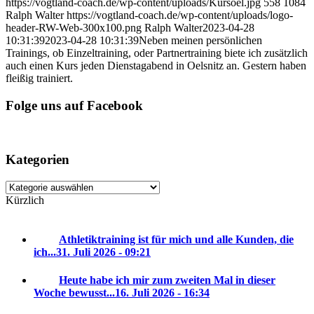
https://vogtland-coach.de/wp-content/uploads/Kursoel.jpg
558
1084
Ralph Walter
https://vogtland-coach.de/wp-content/uploads/logo-
header-RW-Web-300x100.png
Ralph Walter
2023-04-28
10:31:39
2023-04-28 10:31:39
Neben meinen persönlichen
Trainings, ob Einzeltraining, oder Partnertraining biete ich zusätzlich
auch einen Kurs jeden Dienstagabend in Oelsnitz an. Gestern haben
fleißig trainiert.
Folge uns auf Facebook
Kategorien
Kategorien
Kürzlich
Athletiktraining ist für mich und alle Kunden, die
ich...
31. Juli 2026 - 09:21
Heute habe ich mir zum zweiten Mal in dieser
Woche bewusst...
16. Juli 2026 - 16:34