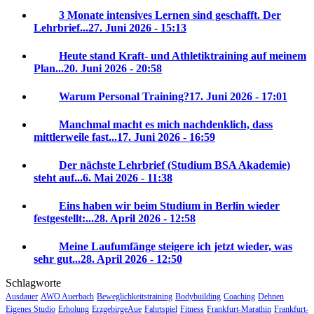
3 Monate intensives Lernen sind geschafft. Der
Lehrbrief...
27. Juni 2026 - 15:13
Heute stand Kraft- und Athletiktraining auf meinem
Plan...
20. Juni 2026 - 20:58
Warum Personal Training?
17. Juni 2026 - 17:01
Manchmal macht es mich nachdenklich, dass
mittlerweile fast...
17. Juni 2026 - 16:59
Der nächste Lehrbrief (Studium BSA Akademie)
steht auf...
6. Mai 2026 - 11:38
Eins haben wir beim Studium in Berlin wieder
festgestellt:...
28. April 2026 - 12:58
Meine Laufumfänge steigere ich jetzt wieder, was
sehr gut...
28. April 2026 - 12:50
Schlagworte
Ausdauer
AWO Auerbach
Beweglichkeitstraining
Bodybuilding
Coaching
Dehnen
Eigenes Studio
Erholung
ErzgebirgeAue
Fahrtspiel
Fitness
Frankfurt-Marathin
Frankfurt-