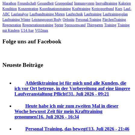
Marathon
Freundschaft
Gesundheit
Gruppenlauf
Immunsystem
Inervalltraining
Kalorien
Kondition
Konzentration
Koordinationstraining
Krafttraining
Kreissportbund
Kurs
Lauf-
ABC
Laufanalyse
Laufbandtraining Mieten
Lauftechnik
Lauftraining
Lauftrainingsplan
Lauftraining Winter
Leistungssport Body
Oelsnitz
Personal-Training
PärchenTraining
Regeneration
Regenerationstraining
Sprint
Sprossenwand
Thiergarten
Training
Training
mit Kindern
U14 Aue
VO2max
Folge uns auf Facebook
Neueste Beiträge
Athletiktraining ist für mich und alle Kunden, die
ich vor Ort betreue, in der Vorbereitung auf eine längere
Laufveranstaltung Pflicht!
31. Juli 2026 - 09:21
Heute habe ich mir zum zweiten Mal in dieser
Woche bewusst Zeit für mein Krafttraining
genommen!
16. Juli 2026 - 16:34
Personal Training, das bewegt!
13. Juli 2026 - 21:46