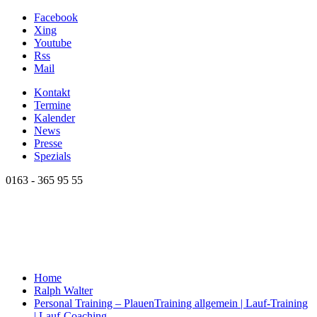
Facebook
Xing
Youtube
Rss
Mail
Kontakt
Termine
Kalender
News
Presse
Spezials
0163 - 365 95 55
Home
Ralph Walter
Personal Training – Plauen
Training allgemein | Lauf-Training
| Lauf-Coaching