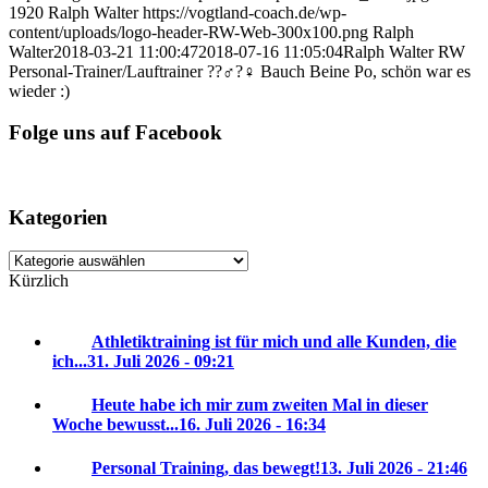
1920
Ralph Walter
https://vogtland-coach.de/wp-
content/uploads/logo-header-RW-Web-300x100.png
Ralph
Walter
2018-03-21 11:00:47
2018-07-16 11:05:04
Ralph Walter RW
Personal-Trainer/Lauftrainer ??‍♂️?‍♀️ Bauch Beine Po, schön war es
wieder :)
Folge uns auf Facebook
Kategorien
Kategorien
Kürzlich
Athletiktraining ist für mich und alle Kunden, die
ich...
31. Juli 2026 - 09:21
Heute habe ich mir zum zweiten Mal in dieser
Woche bewusst...
16. Juli 2026 - 16:34
Personal Training, das bewegt!
13. Juli 2026 - 21:46