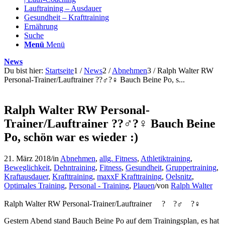
Lauftraining – Ausdauer
Gesundheit – Krafttraining
Ernährung
Suche
Menü
Menü
News
Du bist hier:
Startseite
1
/
News
2
/
Abnehmen
3
/
Ralph Walter RW
Personal-Trainer/Lauftrainer ??‍♂️?‍♀️ Bauch Beine Po, s...
Ralph Walter RW Personal-
Trainer/Lauftrainer ??‍♂️?‍♀️ Bauch Beine
Po, schön war es wieder :)
21. März 2018
/
in
Abnehmen
,
allg. Fitness
,
Athletiktraining
,
Beweglichkeit
,
Dehntraining
,
Fitness
,
Gesundheit
,
Gruppertraining
,
Kraftausdauer
,
Krafttraining
,
maxxF Krafttraining
,
Oelsnitz
,
Optimales Training
,
Personal - Training
,
Plauen
/
von
Ralph Walter
Ralph Walter RW Personal-Trainer/Lauftrainer
?
?‍♂️
?‍♀️
Gestern Abend stand Bauch Beine Po auf dem Trainingsplan, es hat