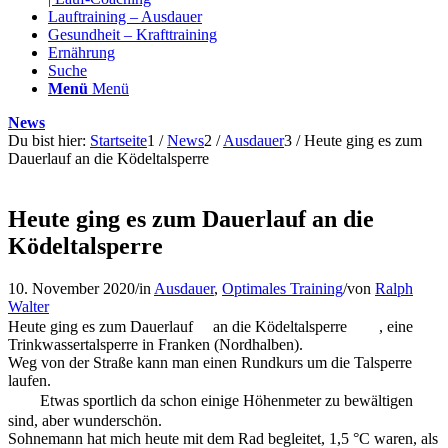
Lauftraining – Ausdauer
Gesundheit – Krafttraining
Ernährung
Suche
Menü
Menü
News
Du bist hier:
Startseite
1
/
News
2
/
Ausdauer
3
/
Heute ging es zum
Dauerlauf an die Ködeltalsperre
Heute ging es zum Dauerlauf an die
Ködeltalsperre
10. November 2020
/
in
Ausdauer
,
Optimales Training
/
von
Ralph
Walter
Heute ging es zum Dauerlauf
an die Ködeltalsperre
, eine
Trinkwassertalsperre in Franken (Nordhalben).
Weg von der Straße kann man einen Rundkurs um die Talsperre
laufen.
Etwas sportlich da schon einige Höhenmeter zu bewältigen
sind, aber wunderschön.
Sohnemann hat mich heute mit dem Rad begleitet, 1,5 °C waren, als