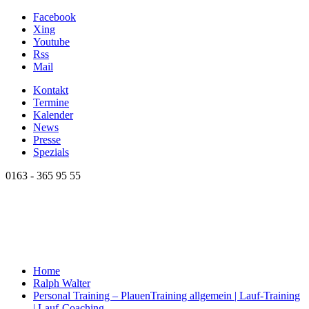
Facebook
Xing
Youtube
Rss
Mail
Kontakt
Termine
Kalender
News
Presse
Spezials
0163 - 365 95 55
Home
Ralph Walter
Personal Training – Plauen
Training allgemein | Lauf-Training
| Lauf-Coaching