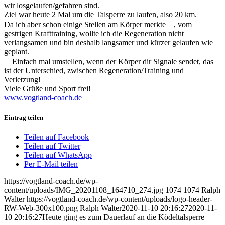
wir losgelaufen/gefahren sind.
Ziel war heute 2 Mal um die Talsperre zu laufen, also 20 km.
Da ich aber schon einige Stellen am Körper merkte
, vom
gestrigen Krafttraining, wollte ich die Regeneration nicht
verlangsamen und bin deshalb langsamer und kürzer gelaufen wie
geplant.
Einfach mal umstellen, wenn der Körper dir Signale sendet, das
ist der Unterschied, zwischen Regeneration/Training und
Verletzung!
Viele Grüße und Sport frei!
www.vogtland-coach.de
Eintrag teilen
Teilen auf Facebook
Teilen auf Twitter
Teilen auf WhatsApp
Per E-Mail teilen
https://vogtland-coach.de/wp-
content/uploads/IMG_20201108_164710_274.jpg
1074
1074
Ralph
Walter
https://vogtland-coach.de/wp-content/uploads/logo-header-
RW-Web-300x100.png
Ralph Walter
2020-11-10 20:16:27
2020-11-
10 20:16:27
Heute ging es zum Dauerlauf an die Ködeltalsperre