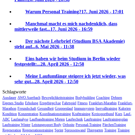
Warum Personal Training?
17. Juni 2026 - 17:01
Manchmal macht es mich nachdenklich, dass
mittlerweile fast...
17. Juni 2026 - 16:59
Der nächste Lehrbrief (Studium BSA Akademie)
steht auf...
6. Mai 2026 - 11:38
Eins haben wir beim Studium in Berlin wieder
festgestellt:...
28. April 2026 - 12:58
Meine Laufumfänge steigere ich jetzt wieder, was
sehr gut...
28. April 2026 - 12:50
Schlagworte
Ausdauer
AWO Auerbach
Beweglichkeitstraining
Bodybuilding
Coaching
Dehnen
Eigenes Studio
Erholung
ErzgebirgeAue
Fahrtspiel
Fitness
Frankfurt-Marathin
Frankfurt-
Marathon
Freundschaft
Gesundheit
Gruppenlauf
Immunsystem
Inervalltraining
Kalorien
Kondition
Konzentration
Koordinationstraining
Krafttraining
Kreissportbund
Kurs
Lauf-
ABC
Laufanalyse
Laufbandtraining Mieten
Lauftechnik
Lauftraining
Lauftrainingsplan
Lauftraining Winter
Leistungssport Body
Oelsnitz
Personal-Training
PärchenTraining
Regeneration
Regenerationstraining
Sprint
Sprossenwand
Thiergarten
Training
Training