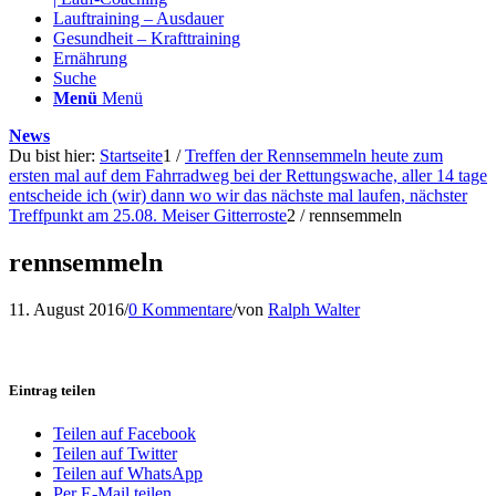
Lauftraining – Ausdauer
Gesundheit – Krafttraining
Ernährung
Suche
Menü
Menü
News
Du bist hier:
Startseite
1
/
Treffen der Rennsemmeln heute zum
ersten mal auf dem Fahrradweg bei der Rettungswache, aller 14 tage
entscheide ich (wir) dann wo wir das nächste mal laufen, nächster
Treffpunkt am 25.08. Meiser Gitterroste
2
/
rennsemmeln
rennsemmeln
11. August 2016
/
0 Kommentare
/
von
Ralph Walter
Eintrag teilen
Teilen auf Facebook
Teilen auf Twitter
Teilen auf WhatsApp
Per E-Mail teilen