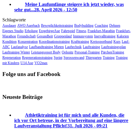
Meine Laufumfänge steigere ich jetzt wieder, was
sehr gut...
28. April 2026 - 12:50
Schlagworte
Ausdauer
AWO Auerbach
Beweglichkeitstraining
Bodybuilding
Coaching
Dehnen
Eigenes Studio
Erholung
ErzgebirgeAue
Fahrtspiel
Fitness
Frankfurt-Marathin
Frankfurt-
Marathon
Freundschaft
Gesundheit
Gruppenlauf
Immunsystem
Inervalltraining
Kalorien
Kondition
Konzentration
Koordinationstraining
Krafttraining
Kreissportbund
Kurs
Lauf-
ABC
Laufanalyse
Laufbandtraining Mieten
Lauftechnik
Lauftraining
Lauftrainingsplan
Lauftraining Winter
Leistungssport Body
Oelsnitz
Personal-Training
PärchenTraining
Regeneration
Regenerationstraining
Sprint
Sprossenwand
Thiergarten
Training
Training
mit Kindern
U14 Aue
VO2max
Folge uns auf Facebook
Neueste Beiträge
Athletiktraining ist für mich und alle Kunden, die
ich vor Ort betreue, in der Vorbereitung auf eine längere
Laufveranstaltung Pflicht!
31. Juli 2026 - 09:21