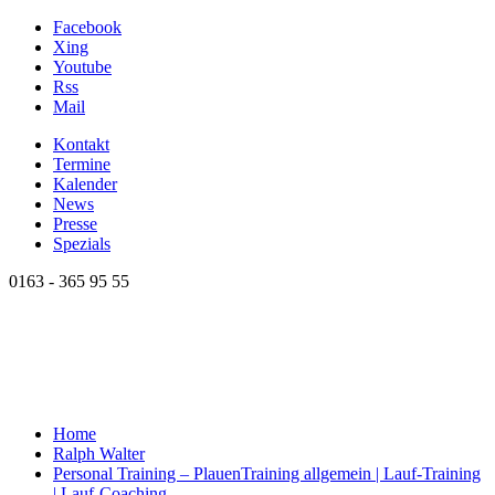
Facebook
Xing
Youtube
Rss
Mail
Kontakt
Termine
Kalender
News
Presse
Spezials
0163 - 365 95 55
Home
Ralph Walter
Personal Training – Plauen
Training allgemein | Lauf-Training
| Lauf-Coaching