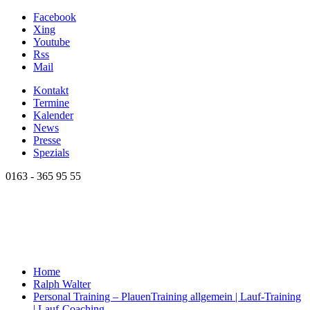
Facebook
Xing
Youtube
Rss
Mail
Kontakt
Termine
Kalender
News
Presse
Spezials
0163 - 365 95 55
Home
Ralph Walter
Personal Training – Plauen
Training allgemein | Lauf-Training
| Lauf-Coaching