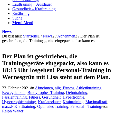
Lauftraining – Ausdauer
Gesundheit – Krafttraining
Ernährung
Suche
Menü
Menü
News
Du bist hier:
Startseite
1
/
News
2
/
Abnehmen
3
/
Der Plan ist
geschrieben, die Trainingsgeräte eingepackt, also kann es ...
Der Plan ist geschrieben, die
Trainingsgeräte eingepackt, also kann es
18:15 Uhr losgehen! Personal-Training in
Wernesgrün mit Lisa steht auf dem Plan.
23. Februar 2021
/
in
Abnehmen
,
allg. Fitness
,
Athletiktraining
,
Beweglichkeit
,
Bradytrophes Training
,
Dehntraining
,
Faszientraining
,
Fitness
,
Gesundheit
,
Hypertrophie
,
Hypertrophietraining
,
Kraftausdauer
,
Krafttraining
,
Maximalkraft
,
maxxF Krafttraining
,
Optimales Training
,
Personal - Training
/
von
Ralph Walter