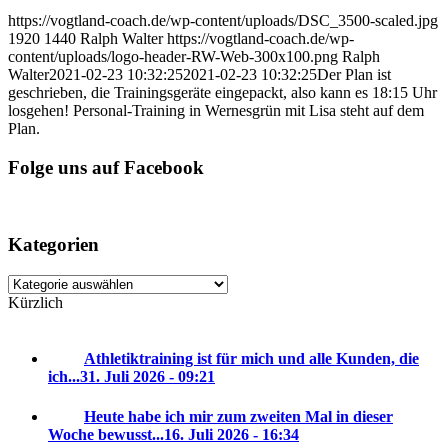
https://vogtland-coach.de/wp-content/uploads/DSC_3500-scaled.jpg
1920
1440
Ralph Walter
https://vogtland-coach.de/wp-
content/uploads/logo-header-RW-Web-300x100.png
Ralph
Walter
2021-02-23 10:32:25
2021-02-23 10:32:25
Der Plan ist
geschrieben, die Trainingsgeräte eingepackt, also kann es 18:15 Uhr
losgehen! Personal-Training in Wernesgrün mit Lisa steht auf dem
Plan.
Folge uns auf Facebook
Kategorien
Kategorien
Kürzlich
Athletiktraining ist für mich und alle Kunden, die
ich...
31. Juli 2026 - 09:21
Heute habe ich mir zum zweiten Mal in dieser
Woche bewusst...
16. Juli 2026 - 16:34