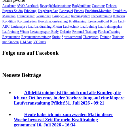
Schlagworte
Ausdauer
AWO Auerbach
Beweglichkeitstraining
Bodybuilding
Coaching
Dehnen
Eigenes Studio
Erholung
ErzgebirgeAue
Fahrtspiel
Fitness
Frankfurt-Marathin
Frankfurt-
Marathon
Freundschaft
Gesundheit
Gruppenlauf
Immunsystem
Inervalltraining
Kalorien
Kondition
Konzentration
Koordinationstraining
Krafttraining
Kreissportbund
Kurs
Lauf-
ABC
Laufanalyse
Laufbandtraining Mieten
Lauftechnik
Lauftraining
Lauftrainingsplan
Lauftraining Winter
Leistungssport Body
Oelsnitz
Personal-Training
PärchenTraining
Regeneration
Regenerationstraining
Sprint
Sprossenwand
Thiergarten
Training
Training
mit Kindern
U14 Aue
VO2max
Folge uns auf Facebook
Neueste Beiträge
Athletiktraining ist für mich und alle Kunden, die
ich vor Ort betreue, in der Vorbereitung auf eine längere
Laufveranstaltung Pflicht!
31. Juli 2026 - 09:21
Heute habe ich mir zum zweiten Mal in dieser
Woche bewusst Zeit für mein Krafttraining
genommen!
16. Juli 2026 - 16:34