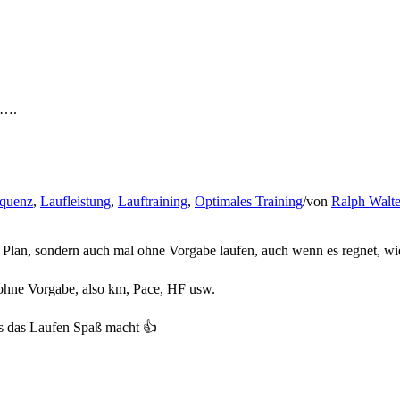
r….
equenz
,
Laufleistung
,
Lauftraining
,
Optimales Training
/
von
Ralph Walte
ach Plan, sondern auch mal ohne Vorgabe laufen, auch wenn es regnet, 
 ohne Vorgabe, also km, Pace, HF usw.
ns das Laufen Spaß macht 👍