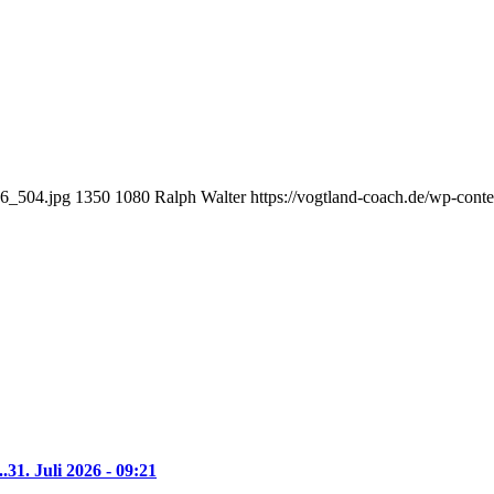
56_504.jpg
1350
1080
Ralph Walter
https://vogtland-coach.de/wp-con
..
31. Juli 2026 - 09:21