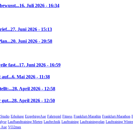
bewusst...
16. Juli 2026 - 16:34
ief...
27. Juni 2026 - 15:13
lan...
20. Juni 2026 - 20:58
le fast...
17. Juni 2026 - 16:59
auf...
6. Mai 2026 - 11:38
llt:...
28. April 2026 - 12:58
gut...
28. April 2026 - 12:50
 Studio
Erholung
ErzgebirgeAue
Fahrtspiel
Fitness
Frankfurt-Marathin
Frankfurt-Marathon
alyse
Laufbandtraining Mieten
Lauftechnik
Lauftraining
Lauftrainingsplan
Lauftraining Winte
 Aue
VO2max