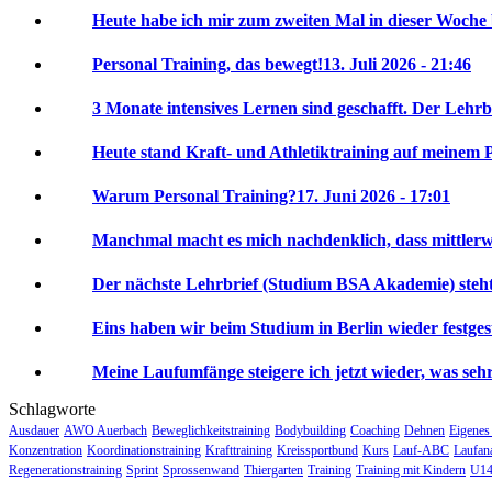
Heute habe ich mir zum zweiten Mal in dieser Woche 
Personal Training, das bewegt!
13. Juli 2026 - 21:46
3 Monate intensives Lernen sind geschafft. Der Lehrbr
Heute stand Kraft- und Athletiktraining auf meinem P
Warum Personal Training?
17. Juni 2026 - 17:01
Manchmal macht es mich nachdenklich, dass mittlerwei
Der nächste Lehrbrief (Studium BSA Akademie) steht 
Eins haben wir beim Studium in Berlin wieder festgeste
Meine Laufumfänge steigere ich jetzt wieder, was sehr 
Schlagworte
Ausdauer
AWO Auerbach
Beweglichkeitstraining
Bodybuilding
Coaching
Dehnen
Eigenes
Konzentration
Koordinationstraining
Krafttraining
Kreissportbund
Kurs
Lauf-ABC
Laufan
Regenerationstraining
Sprint
Sprossenwand
Thiergarten
Training
Training mit Kindern
U14