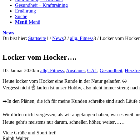
Gesundheit – Krafttraining
Ernährung
Suche
Menü
Menü
News
Du bist hier:
Startseite
1
/
News
2
/
allg. Fitness
3
/
Locker vom Hocke
Locker vom Hocker….
10. Januar 2020
/
in
allg. Fitness
,
Ausdauer
,
GA1
,
Gesundheit
,
Herzfr
Heute locker vom Hocker eine Runde in der Natur gelaufen 🤩
Vergesst nicht ☝️ laufen ist unser Hobby, also nicht immer streng n
➡️In den Plänen, die ich für meine Kunden schreibe sind auch Läufe
Wir dürfen nicht vergessen, als wir angefangen haben, war es weil u
Heute geht’s meistens nur darum, schneller, höher, weiter……
Viele Grüße und Sport frei!
Ralph Walter