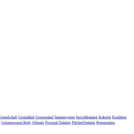
Freundschaft
Gesundheit
Gruppenlauf
Immunsystem
Inervalltraining
Kalorien
Kondition
r
Leistungssport Body
Oelsnitz
Personal-Training
PärchenTraining
Regeneration