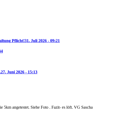
altung Pflicht!
31. Juli 2026 - 09:21
34
.
27. Juni 2026 - 15:13
 5km angetestet. Siehe Foto . Fazit- es löft. VG Sascha