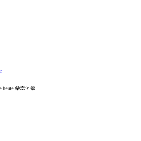
r
wie heute 😁🙈🏃😅