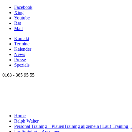
Facebook
Xing
Youtube
Rss
Mail
Kontakt
Termine
Kalender
News
Presse
Spezials
0163 - 365 95 55
Home
Ralph Walter
Personal Training – Plauen
Training allgemein | Lauf-Training 
Lauftraining – Ausdauer