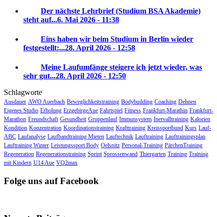
Der nächste Lehrbrief (Studium BSA Akademie)
steht auf...
6. Mai 2026 - 11:38
Eins haben wir beim Studium in Berlin wieder
festgestellt:...
28. April 2026 - 12:58
Meine Laufumfänge steigere ich jetzt wieder, was
sehr gut...
28. April 2026 - 12:50
Schlagworte
Ausdauer
AWO Auerbach
Beweglichkeitstraining
Bodybuilding
Coaching
Dehnen
Eigenes Studio
Erholung
ErzgebirgeAue
Fahrtspiel
Fitness
Frankfurt-Marathin
Frankfurt-
Marathon
Freundschaft
Gesundheit
Gruppenlauf
Immunsystem
Inervalltraining
Kalorien
Kondition
Konzentration
Koordinationstraining
Krafttraining
Kreissportbund
Kurs
Lauf-
ABC
Laufanalyse
Laufbandtraining Mieten
Lauftechnik
Lauftraining
Lauftrainingsplan
Lauftraining Winter
Leistungssport Body
Oelsnitz
Personal-Training
PärchenTraining
Regeneration
Regenerationstraining
Sprint
Sprossenwand
Thiergarten
Training
Training
mit Kindern
U14 Aue
VO2max
Folge uns auf Facebook