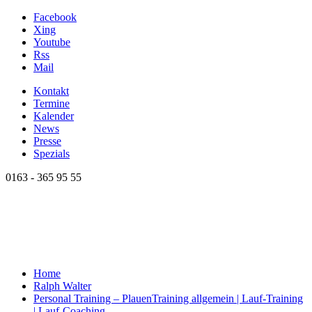
Facebook
Xing
Youtube
Rss
Mail
Kontakt
Termine
Kalender
News
Presse
Spezials
0163 - 365 95 55
Home
Ralph Walter
Personal Training – Plauen
Training allgemein | Lauf-Training
| Lauf-Coaching