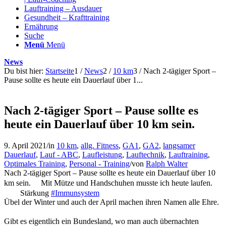
Lauftraining – Ausdauer
Gesundheit – Krafttraining
Ernährung
Suche
Menü
Menü
News
Du bist hier:
Startseite
1
/
News
2
/
10 km
3
/
Nach 2-tägiger Sport –
Pause sollte es heute ein Dauerlauf über 1...
Nach 2-tägiger Sport – Pause sollte es
heute ein Dauerlauf über 10 km sein.
9. April 2021
/
in
10 km
,
allg. Fitness
,
GA1
,
GA2
,
langsamer
Dauerlauf
,
Lauf - ABC
,
Laufleistung
,
Lauftechnik
,
Lauftraining
,
Optimales Training
,
Personal - Training
/
von
Ralph Walter
Nach 2-tägiger Sport – Pause sollte es heute ein Dauerlauf über 10
km sein.
Mit Mütze und Handschuhen musste ich heute laufen.
Stärkung
#Immunsystem
Übel der Winter und auch der April machen ihren Namen alle Ehre.
Gibt es eigentlich ein Bundesland, wo man auch übernachten