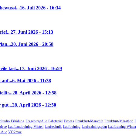
bewusst...
16. Juli 2026 - 16:34
ief...
27. Juni 2026 - 15:13
lan...
20. Juni 2026 - 20:58
le fast...
17. Juni 2026 - 16:59
auf...
6. Mai 2026 - 11:38
llt:...
28. April 2026 - 12:58
gut...
28. April 2026 - 12:50
 Studio
Erholung
ErzgebirgeAue
Fahrtspiel
Fitness
Frankfurt-Marathin
Frankfurt-Marathon
alyse
Laufbandtraining Mieten
Lauftechnik
Lauftraining
Lauftrainingsplan
Lauftraining Winte
 Aue
VO2max