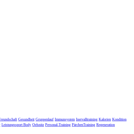
Freundschaft
Gesundheit
Gruppenlauf
Immunsystem
Inervalltraining
Kalorien
Kondition
r
Leistungssport Body
Oelsnitz
Personal-Training
PärchenTraining
Regeneration