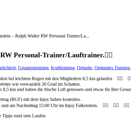
enstein – Ralph Walter RW Personal-Trainer/La...
RW Personal-Trainer/Lauftrainer.🏃‍♀️
lichkeit
,
Gruppentraining
,
Krafttraining
,
Oelsnitz
,
Optimales Training
 dort bei leichtem Regen mit den Mitgliedern 8,5 km gelaufen
🏃‍♂️
🏃‍
 Wetter wie verwandelt 26 Grad im Schatten.
n 8,5 km und haben die frische Luft genossen und etwas für Ihre Gesu
Vertrag (BGF) mit dem Injoy haben kostenlos.
s und am Nachmittag 15:00 Uhr im Injoy Falkenstein.
🏃‍♀️
🏃‍♂️
🏃‍♀️
e Tipps rund ums Laufen.