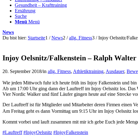
Gesundheit – Krafttraining
Ernährung
Suche
Menü
Menü
News
Du bist hier:
Startseite
1
/
News
2
/
allg. Fitness
3
/
Injoy Oelsnitz/Falk
Injoy Oelsnitz/Falkenstein – Ralph Walter 
20. September 2018
/
in
allg. Fitness
,
Athletiktraining
,
Ausdauer
,
Beweg
Wie jeden Mittwoch fuhr ich heute früh ins Injoy Falkenstein und bin
Ab um 17:00 Uhr ging dann der Lauftreff im Injoy Oelsnitz los. Das
Vier Nordic Walker und fünf Läufer gingen heute auf eine Strecke vo
Der Lauftreff ist für Mitglieder und Mitarbeiter deren Firmen einen 
Am Freitag geht es dann Vormittag um 9:15 Uhr im Injoy Oelsnitz lo
Kommt vorbei und lauft zusammen mit mir ich gebe Euch jede Meng
#
Lauftreff
#
InjoyOelsnitz
#
InjoyFalkenstein