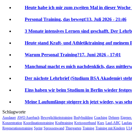
Heute habe ich mir zum zweiten Mal in dieser Woche 
Personal Training, das bewegt!
13. Juli 2026 - 21:46
3 Monate intensives Lernen sind geschafft. Der Lehrbr
Heute stand Kraft- und Athletiktraining auf meinem P
Warum Personal Training?
17. Juni 2026 - 17:01
Manchmal macht es mich nachdenklich, dass mittlerwei
Der nächste Lehrbrief (Studium BSA Akademie) steht 
Eins haben wir beim Studium in Berlin wieder festgeste
Meine Laufumfänge steigere ich jetzt wieder, was sehr 
Schlagworte
Ausdauer
AWO Auerbach
Beweglichkeitstraining
Bodybuilding
Coaching
Dehnen
Eigenes
Konzentration
Koordinationstraining
Krafttraining
Kreissportbund
Kurs
Lauf-ABC
Laufan
Regenerationstraining
Sprint
Sprossenwand
Thiergarten
Training
Training mit Kindern
U14