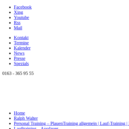
Facebook
Xing
Youtube
Rss
Mail
Kontakt
Termine
Kalender
News
Presse
Spezials
0163 - 365 95 55
Home
Ralph Walter
Personal Training – Plauen
Training allgemein | Lauf-Training 
Lauftraining – Ausdauer