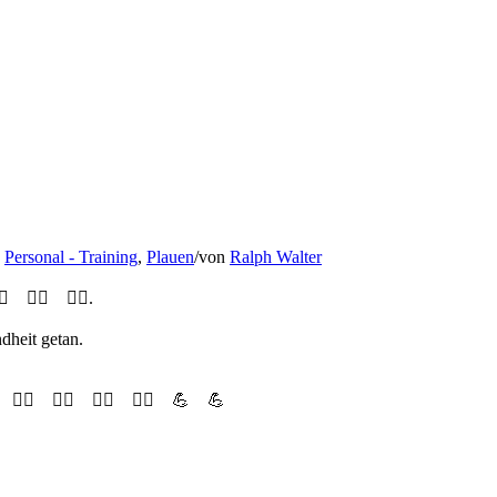
,
Personal - Training
,
Plauen
/
von
Ralph Walter
♀️
🏃‍♂️
🏃‍♀️
.
ndhei
t getan.
🏃‍♂️
🏃‍♀️
🏃‍♂️
🏃‍♀️
💪
💪