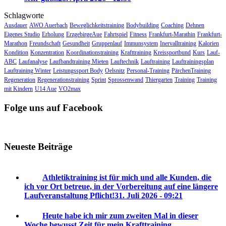
Schlagworte
Ausdauer
AWO Auerbach
Beweglichkeitstraining
Bodybuilding
Coaching
Dehnen
Eigenes Studio
Erholung
ErzgebirgeAue
Fahrtspiel
Fitness
Frankfurt-Marathin
Frankfurt-
Marathon
Freundschaft
Gesundheit
Gruppenlauf
Immunsystem
Inervalltraining
Kalorien
Kondition
Konzentration
Koordinationstraining
Krafttraining
Kreissportbund
Kurs
Lauf-
ABC
Laufanalyse
Laufbandtraining Mieten
Lauftechnik
Lauftraining
Lauftrainingsplan
Lauftraining Winter
Leistungssport Body
Oelsnitz
Personal-Training
PärchenTraining
Regeneration
Regenerationstraining
Sprint
Sprossenwand
Thiergarten
Training
Training
mit Kindern
U14 Aue
VO2max
Folge uns auf Facebook
Neueste Beiträge
Athletiktraining ist für mich und alle Kunden, die
ich vor Ort betreue, in der Vorbereitung auf eine längere
Laufveranstaltung Pflicht!
31. Juli 2026 - 09:21
Heute habe ich mir zum zweiten Mal in dieser
Woche bewusst Zeit für mein Krafttraining