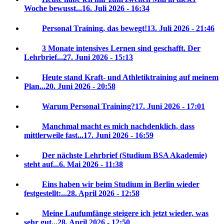
Woche bewusst...
16. Juli 2026 - 16:34
Personal Training, das bewegt!
13. Juli 2026 - 21:46
3 Monate intensives Lernen sind geschafft. Der
Lehrbrief...
27. Juni 2026 - 15:13
Heute stand Kraft- und Athletiktraining auf meinem
Plan...
20. Juni 2026 - 20:58
Warum Personal Training?
17. Juni 2026 - 17:01
Manchmal macht es mich nachdenklich, dass
mittlerweile fast...
17. Juni 2026 - 16:59
Der nächste Lehrbrief (Studium BSA Akademie)
steht auf...
6. Mai 2026 - 11:38
Eins haben wir beim Studium in Berlin wieder
festgestellt:...
28. April 2026 - 12:58
Meine Laufumfänge steigere ich jetzt wieder, was
sehr gut...
28. April 2026 - 12:50