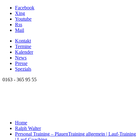
Facebook
Xing
Youtube
Rss
Mail
Kontakt
Termine
Kalender
News
Presse
Spezials
0163 - 365 95 55
Home
Ralph Walter
Personal Training – Plauen
Training allgemein | Lauf-Training
| Lauf-Coaching