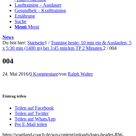
Lauftraining – Ausdauer
Gesundheit – Krafttraining
Ernährung
Suche
Menü
Menü
News
Du bist hier:
Startseite
1
/
Training heute: 10 min ein & Auslaufen, 5
x 5:30 min (1400 m) bei 3:45 min/km TP 2 Minuten.
2
/
004
004
24. Mai 2016
/
0 Kommentare
/
von
Ralph Walter
Eintrag teilen
Teilen auf Facebook
Teilen auf Twitter
Teilen auf WhatsApp
Per E-Mail teilen
https://vogtland-coach.de/wp-content/uploads/logo-header-RW-