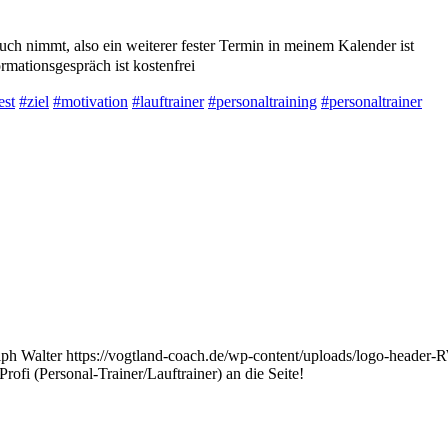
ruch nimmt, also ein weiterer fester Termin in meinem Kalender ist
rmationsgespräch ist kostenfrei
est
#ziel
#motivation
#lauftrainer
#personaltraining
#personaltrainer
ph Walter
https://vogtland-coach.de/wp-content/uploads/logo-heade
rofi (Personal-Trainer/Lauftrainer) an die Seite!