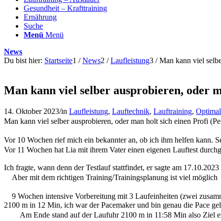
Gesundheit – Krafttraining
Ernährung
Suche
Menü
Menü
News
Du bist hier:
Startseite
1
/
News
2
/
Laufleistung
3
/
Man kann viel selber
Man kann viel selber ausprobieren, oder ma
14. Oktober 2023
/
in
Laufleistung
,
Lauftechnik
,
Lauftraining
,
Optimal
Man kann viel selber ausprobieren, oder man holt sich einen Profi (Per
Vor 10 Wochen rief mich ein bekannter an, ob ich ihm helfen kann. Sei
Vor 11 Wochen hat Lia mit ihrem Vater einen eigenen Lauftest durch
Ich fragte, wann denn der Testlauf stattfindet, er sagte am 17.10.2023
Aber mit dem richtigen Training/Trainingsplanung ist viel möglich
9 Wochen intensive Vorbereitung mit 3 Laufeinheiten (zwei zusamm
2100 m in 12 Min, ich war der Pacemaker und bin genau die Pace gela
Am Ende stand auf der Laufuhr 2100 m in 11:58 Min also Ziel er