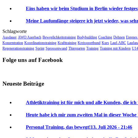
Eins haben wir beim Studium in Berlin wieder festgeste
Meine Laufumfänge steigere ich jetzt wieder, was sehr 
Schlagworte
Ausdauer
AWO Auerbach
Beweglichkeitstraining
Bodybuilding
Coaching
Dehnen
Eigenes
Konzentration
Koordinationstraining
Krafttraining
Kreissportbund
Kurs
Lauf-ABC
Laufan
Regenerationstraining
Sprint
Sprossenwand
Thiergarten
Training
Training mit Kindern
U14
Folge uns auf Facebook
Neueste Beiträge
Athletiktraining ist für mich und alle Kunden, die ich
Heute habe ich mir zum zweiten Mal in dieser Woche
Personal Training, das bewegt!
13. Juli 2026 - 21:46