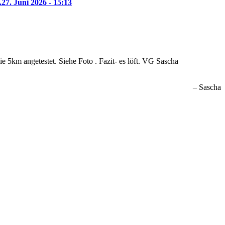
.
27. Juni 2026 - 15:13
 5km angetestet. Siehe Foto . Fazit- es löft. VG Sascha
Sascha