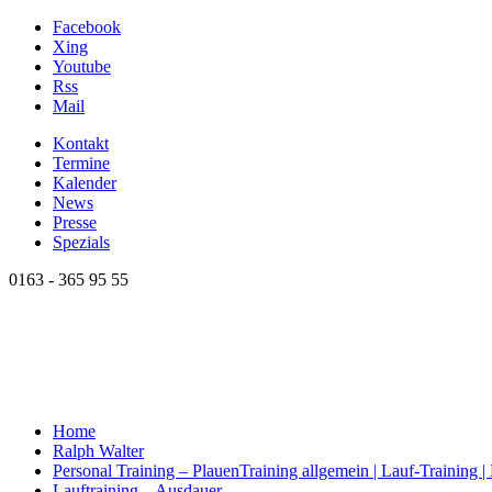
Facebook
Xing
Youtube
Rss
Mail
Kontakt
Termine
Kalender
News
Presse
Spezials
0163 - 365 95 55
Home
Ralph Walter
Personal Training – Plauen
Training allgemein | Lauf-Training 
Lauftraining – Ausdauer