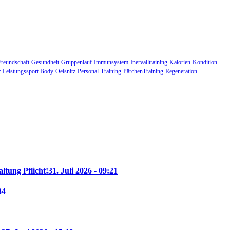
Freundschaft
Gesundheit
Gruppenlauf
Immunsystem
Inervalltraining
Kalorien
Kondition
r
Leistungssport Body
Oelsnitz
Personal-Training
PärchenTraining
Regeneration
altung Pflicht!
31. Juli 2026 - 09:21
34