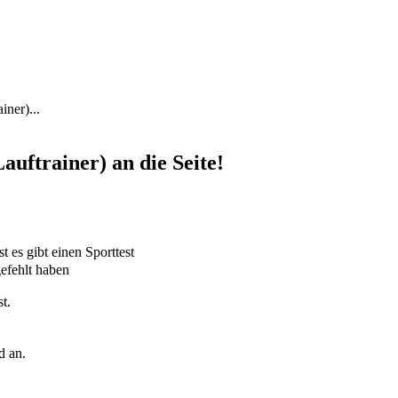
iner)...
auftrainer) an die Seite!
 es gibt einen Sporttest
efehlt haben
t.
d an.