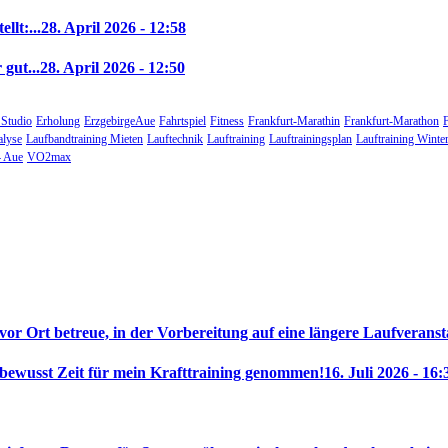
llt:...
28. April 2026 - 12:58
gut...
28. April 2026 - 12:50
 Studio
Erholung
ErzgebirgeAue
Fahrtspiel
Fitness
Frankfurt-Marathin
Frankfurt-Marathon
alyse
Laufbandtraining Mieten
Lauftechnik
Lauftraining
Lauftrainingsplan
Lauftraining Winte
 Aue
VO2max
 vor Ort betreue, in der Vorbereitung auf eine längere Laufveranst
 bewusst Zeit für mein Krafttraining genommen!
16. Juli 2026 - 16: