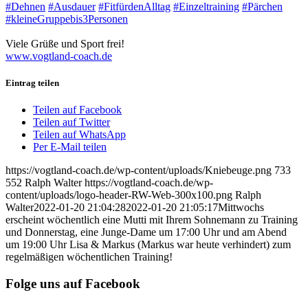
#Dehnen
#Ausdauer
#FitfürdenAlltag
#Einzeltraining
#Pärchen
#kleineGruppebis3Personen
Viele Grüße und Sport frei!
www.vogtland-coach.de
Eintrag teilen
Teilen auf Facebook
Teilen auf Twitter
Teilen auf WhatsApp
Per E-Mail teilen
https://vogtland-coach.de/wp-content/uploads/Kniebeuge.png
733
552
Ralph Walter
https://vogtland-coach.de/wp-
content/uploads/logo-header-RW-Web-300x100.png
Ralph
Walter
2022-01-20 21:04:28
2022-01-20 21:05:17
Mittwochs
erscheint wöchentlich eine Mutti mit Ihrem Sohnemann zu Training
und Donnerstag, eine Junge-Dame um 17:00 Uhr und am Abend
um 19:00 Uhr Lisa & Markus (Markus war heute verhindert) zum
regelmäßigen wöchentlichen Training!
Folge uns auf Facebook