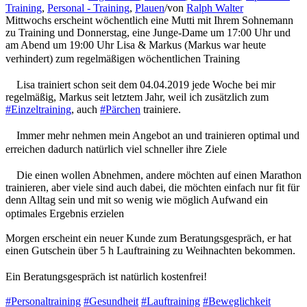
Training
,
Personal - Training
,
Plauen
/
von
Ralph Walter
Mittwochs erscheint wöchentlich eine Mutti mit Ihrem Sohnemann
zu Training und Donnerstag, eine Junge-Dame um 17:00 Uhr und
am Abend um 19:00 Uhr Lisa & Markus (Markus war heute
verhindert) zum regelmäßigen wöchentlichen Training
Lisa trainiert schon seit dem 04.04.2019 jede Woche bei mir
regelmäßig, Markus seit letztem Jahr, weil ich zusätzlich zum
#Einzeltraining
, auch
#Pärchen
trainiere.
Immer mehr nehmen mein Angebot an und trainieren optimal und
erreichen dadurch natürlich viel schneller ihre Ziele
Die einen wollen Abnehmen, andere möchten auf einen Marathon
trainieren, aber viele sind auch dabei, die möchten einfach nur fit für
denn Alltag sein und mit so wenig wie möglich Aufwand ein
optimales Ergebnis erzielen
Morgen erscheint ein neuer Kunde zum Beratungsgespräch, er hat
einen Gutschein über 5 h Lauftraining zu Weihnachten bekommen.
Ein Beratungsgespräch ist natürlich kostenfrei!
#Personaltraining
#Gesundheit
#Lauftraining
#Beweglichkeit