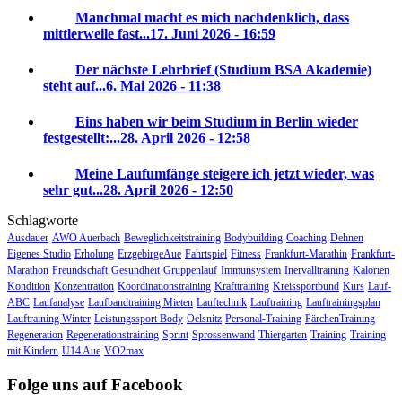
Manchmal macht es mich nachdenklich, dass
mittlerweile fast...
17. Juni 2026 - 16:59
Der nächste Lehrbrief (Studium BSA Akademie)
steht auf...
6. Mai 2026 - 11:38
Eins haben wir beim Studium in Berlin wieder
festgestellt:...
28. April 2026 - 12:58
Meine Laufumfänge steigere ich jetzt wieder, was
sehr gut...
28. April 2026 - 12:50
Schlagworte
Ausdauer
AWO Auerbach
Beweglichkeitstraining
Bodybuilding
Coaching
Dehnen
Eigenes Studio
Erholung
ErzgebirgeAue
Fahrtspiel
Fitness
Frankfurt-Marathin
Frankfurt-
Marathon
Freundschaft
Gesundheit
Gruppenlauf
Immunsystem
Inervalltraining
Kalorien
Kondition
Konzentration
Koordinationstraining
Krafttraining
Kreissportbund
Kurs
Lauf-
ABC
Laufanalyse
Laufbandtraining Mieten
Lauftechnik
Lauftraining
Lauftrainingsplan
Lauftraining Winter
Leistungssport Body
Oelsnitz
Personal-Training
PärchenTraining
Regeneration
Regenerationstraining
Sprint
Sprossenwand
Thiergarten
Training
Training
mit Kindern
U14 Aue
VO2max
Folge uns auf Facebook