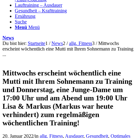
Lauftraining – Ausdauer
Gesundheit – Krafttraining
Ernährung
Suche
Menü
Menü
News
Du bist hier:
Startseite
1
/
News
2
/
allg. Fitness
3
/
Mittwochs
erscheint wöchentlich eine Mutti mit Ihrem Sohnemann zu Training
...
Mittwochs erscheint wöchentlich eine
Mutti mit Ihrem Sohnemann zu Training
und Donnerstag, eine Junge-Dame um
17:00 Uhr und am Abend um 19:00 Uhr
Lisa & Markus (Markus war heute
verhindert) zum regelmäßigen
wöchentlichen Training!
20. Januar 2022
/
in
allg. Fitness
,
Ausdauer
,
Gesundheit
,
Optimales