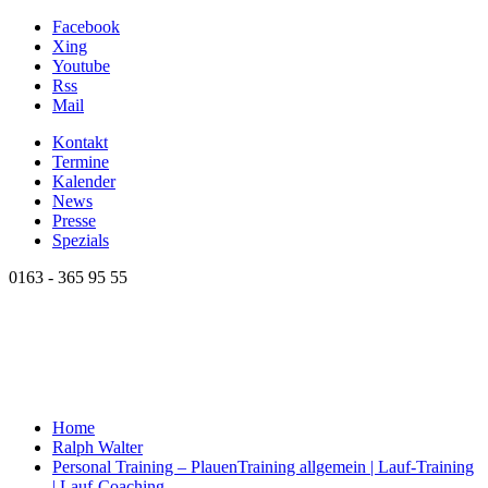
Facebook
Xing
Youtube
Rss
Mail
Kontakt
Termine
Kalender
News
Presse
Spezials
0163 - 365 95 55
Home
Ralph Walter
Personal Training – Plauen
Training allgemein | Lauf-Training
| Lauf-Coaching