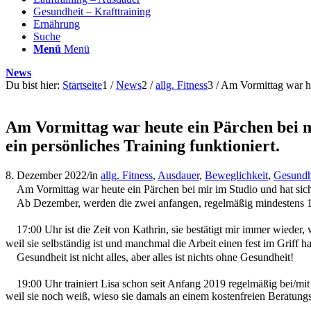
Gesundheit – Krafttraining
Ernährung
Suche
Menü
Menü
News
Du bist hier:
Startseite
1
/
News
2
/
allg. Fitness
3
/
Am Vormittag war heu
Am Vormittag war heute ein Pärchen bei mi
ein persönliches Training funktioniert.
8. Dezember 2022
/
in
allg. Fitness
,
Ausdauer
,
Beweglichkeit
,
Gesundh
Am Vormittag war heute ein Pärchen bei mir im Studio und hat sich 
Ab Dezember, werden die zwei anfangen, regelmäßig mindestens 1. 
17:00 Uhr ist die Zeit von Kathrin, sie bestätigt mir immer wieder, 
weil sie selbständig ist und manchmal die Arbeit einen fest im Griff 
Gesundheit ist nicht alles, aber alles ist nichts ohne Gesundheit!
19:00 Uhr trainiert Lisa schon seit Anfang 2019 regelmäßig bei/mit
weil sie noch weiß, wieso sie damals an einem kostenfreien Beratun