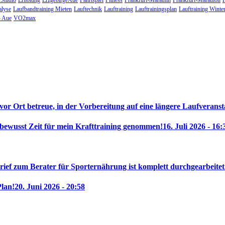
 Studio
Erholung
ErzgebirgeAue
Fahrtspiel
Fitness
Frankfurt-Marathin
Frankfurt-Marathon
alyse
Laufbandtraining Mieten
Lauftechnik
Lauftraining
Lauftrainingsplan
Lauftraining Winte
 Aue
VO2max
 vor Ort betreue, in der Vorbereitung auf eine längere Laufveranst
 bewusst Zeit für mein Krafttraining genommen!
16. Juli 2026 - 16:
rief zum Berater für Sporternährung ist komplett durchgearbeitet
Plan!
20. Juni 2026 - 20:58