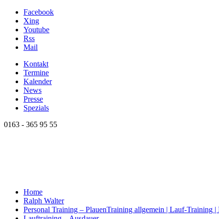
Facebook
Xing
Youtube
Rss
Mail
Kontakt
Termine
Kalender
News
Presse
Spezials
0163 - 365 95 55
Home
Ralph Walter
Personal Training – Plauen
Training allgemein | Lauf-Training 
Lauftraining – Ausdauer