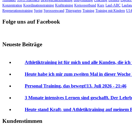
Ausdauer
AWO Auerbach
Beweglichkeitstraining
Bodybuilding
Coaching
Dehnen
Eigenes
Konzentration
Koordinationstraining
Krafttraining
Kreissportbund
Kurs
Lauf-ABC
Laufan
Regenerationstraining
Sprint
Sprossenwand
Thiergarten
Training
Training mit Kindern
U14
Folge uns auf Facebook
Neueste Beiträge
Athletiktraining ist für mich und alle Kunden, die ich
Heute habe ich mir zum zweiten Mal in dieser Woche
Personal Training, das bewegt!
13. Juli 2026 - 21:46
3 Monate intensives Lernen sind geschafft. Der Lehrb
Heute stand Kraft- und Athletiktraining auf meinem 
Kundenstimmen