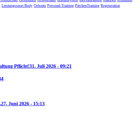
Freundschaft
Gesundheit
Gruppenlauf
Immunsystem
Inervalltraining
Kalorien
Kondition
r
Leistungssport Body
Oelsnitz
Personal-Training
PärchenTraining
Regeneration
altung Pflicht!
31. Juli 2026 - 09:21
34
.
27. Juni 2026 - 15:13