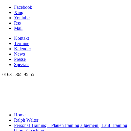
Facebook
Xing
Youtube
Rss
Mail
Kontakt
Termine
Kalender
News
Presse
Spezials
0163 - 365 95 55
Home
Ralph Walter
Personal Training – Plauen
Training allgemein | Lauf-Training
| Lauf-Coaching