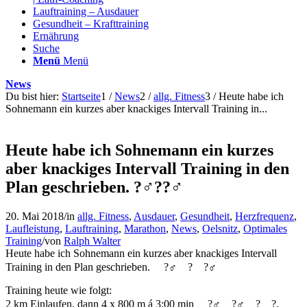
Lauftraining – Ausdauer
Gesundheit – Krafttraining
Ernährung
Suche
Menü
Menü
News
Du bist hier:
Startseite
1
/
News
2
/
allg. Fitness
3
/
Heute habe ich
Sohnemann ein kurzes aber knackiges Intervall Training in...
Heute habe ich Sohnemann ein kurzes
aber knackiges Intervall Training in den
Plan geschrieben. ?‍♂️??‍♂️
20. Mai 2018
/
in
allg. Fitness
,
Ausdauer
,
Gesundheit
,
Herzfrequenz
,
Laufleistung
,
Lauftraining
,
Marathon
,
News
,
Oelsnitz
,
Optimales
Training
/
von
Ralph Walter
Heu
te habe ich Sohnemann ein kurzes aber knackiges Intervall
Training in den Plan geschrieben.
?‍♂️
?
?‍♂️
Training heute wie folgt:
2 km Einlaufen, dann 4 x 800 m á 3:00 min
?‍♂️
?‍♂️
?
?
,