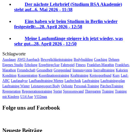
Der nächste Lehrbrief (Studium BSA Akademie)
steht auf...
6. Mai 2026 - 11:38
Eins haben wir beim Studium in Berlin wieder
festgestellt:...
28. April 2026 - 12:58
Meine Laufumfänge steigere ich jetzt wieder, was
sehr gut...
28. April 2026 - 12:50
Schlagworte
Ausdauer
AWO Auerbach
Beweglichkeitstraining
Bodybuilding
Coaching
Dehnen
Eigenes Studio
Erholung
ErzgebirgeAue
Fahrtspiel
Fitness
Frankfurt-Marathin
Frankfurt-
Marathon
Freundschaft
Gesundheit
Gruppenlauf
Immunsystem
Inervalltraining
Kalorien
Kondition
Konzentration
Koordinationstraining
Krafttraining
Kreissportbund
Kurs
Lauf-
ABC
Laufanalyse
Laufbandtraining Mieten
Lauftechnik
Lauftraining
Lauftrainingsplan
Lauftraining Winter
Leistungssport Body
Oelsnitz
Personal-Training
PärchenTraining
Regeneration
Regenerationstraining
Sprint
Sprossenwand
Thiergarten
Training
Training
mit Kindern
U14 Aue
VO2max
Folge uns auf Facebook
Neueste Beiträge