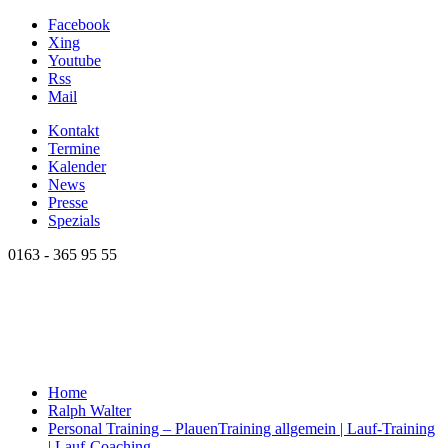
Facebook
Xing
Youtube
Rss
Mail
Kontakt
Termine
Kalender
News
Presse
Spezials
0163 - 365 95 55
Home
Ralph Walter
Personal Training – Plauen
Training allgemein | Lauf-Training
| Lauf-Coaching