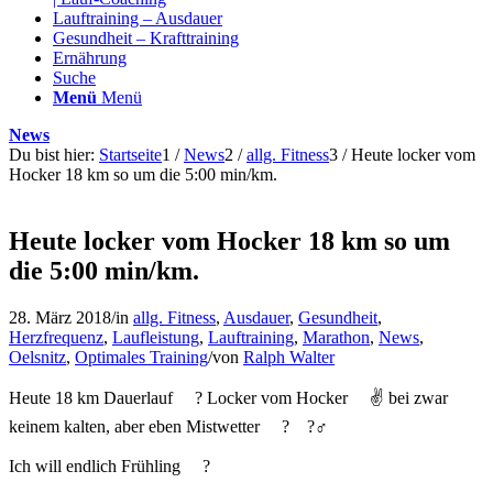
Lauftraining – Ausdauer
Gesundheit – Krafttraining
Ernährung
Suche
Menü
Menü
News
Du bist hier:
Startseite
1
/
News
2
/
allg. Fitness
3
/
Heute locker vom
Hocker 18 km so um die 5:00 min/km.
Heute locker vom Hocker 18 km so um
die 5:00 min/km.
28. März 2018
/
in
allg. Fitness
,
Ausdauer
,
Gesundheit
,
Herzfrequenz
,
Laufleistung
,
Lauftraining
,
Marathon
,
News
,
Oelsnitz
,
Optimales Training
/
von
Ralph Walter
Heute 18 km Dauerlauf
?
Locker vom Hocker
✌️
bei zwar
keinem kalten, aber eben Mistwetter
?
?‍♂️
Ich will endlich Frühling
?