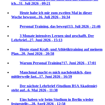
ich...
31. Juli 2026 - 09:21
Heute habe ich mir zum zweiten Mal in dieser
Woche bewusst...
16. Juli 2026 - 16:34
Personal Training, das bewegt!
13. Juli 2026 - 21:46
3 Monate intensives Lernen sind geschafft. Der
Lehrbrief...
27. Juni 2026 - 15:13
Heute stand Kraft- und Athletiktraining auf meinem
Plan...
20. Juni 2026 - 20:58
Warum Personal Training?
17. Juni 2026 - 17:01
Manchmal macht es mich nachdenklich, dass
mittlerweile fast...
17. Juni 2026 - 16:59
Der nächste Lehrbrief (Studium BSA Akademie)
steht auf...
6. Mai 2026 - 11:38
Eins haben wir beim Studium in Berlin wieder
festgestellt:...
28. April 2026 - 12:58