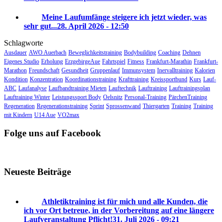
Meine Laufumfänge steigere ich jetzt wieder, was
sehr gut...
28. April 2026 - 12:50
Schlagworte
Ausdauer
AWO Auerbach
Beweglichkeitstraining
Bodybuilding
Coaching
Dehnen
Eigenes Studio
Erholung
ErzgebirgeAue
Fahrtspiel
Fitness
Frankfurt-Marathin
Frankfurt-
Marathon
Freundschaft
Gesundheit
Gruppenlauf
Immunsystem
Inervalltraining
Kalorien
Kondition
Konzentration
Koordinationstraining
Krafttraining
Kreissportbund
Kurs
Lauf-
ABC
Laufanalyse
Laufbandtraining Mieten
Lauftechnik
Lauftraining
Lauftrainingsplan
Lauftraining Winter
Leistungssport Body
Oelsnitz
Personal-Training
PärchenTraining
Regeneration
Regenerationstraining
Sprint
Sprossenwand
Thiergarten
Training
Training
mit Kindern
U14 Aue
VO2max
Folge uns auf Facebook
Neueste Beiträge
Athletiktraining ist für mich und alle Kunden, die
ich vor Ort betreue, in der Vorbereitung auf eine längere
Laufveranstaltung Pflicht!
31. Juli 2026 - 09:21