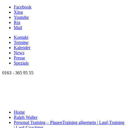
Facebook
Xing
Youtube
Rss
Mail
Kontakt
Termine
Kalender
News
Presse
Spezials
0163 - 365 95 55
Home
Ralph Walter
Personal Training – Plauen
Training allgemein | Lauf-Training
| Lauf-Coaching