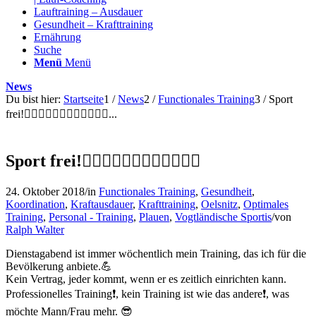
Lauftraining – Ausdauer
Gesundheit – Krafttraining
Ernährung
Suche
Menü
Menü
News
Du bist hier:
Startseite
1
/
News
2
/
Functionales Training
3
/
Sport
frei!🏃‍♂️🏃‍♀️🏋️‍♂️🏋️‍♀️🤸‍♂️🤸‍♀️...
Sport frei!🏃‍♂️🏃‍♀️🏋️‍♂️🏋️‍♀️🤸‍♂️🤸‍♀️
24. Oktober 2018
/
in
Functionales Training
,
Gesundheit
,
Koordination
,
Kraftausdauer
,
Krafttraining
,
Oelsnitz
,
Optimales
Training
,
Personal - Training
,
Plauen
,
Vogtländische Sportis
/
von
Ralph Walter
Dienstagabend ist immer wöchentlich mein Training, das ich für die
Bevölkerung anbiete.
💪
Kein Vertrag, jeder kommt, wenn
er es zeitlich einrichten kann.
Professionelles Training
❗
, kein Training ist wie das andere
❗
, was
möchte Mann/Frau mehr.
😎