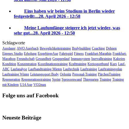
Eins haben wir beim Studium in Berlin wieder
festgestellt:...
28. April 2026 - 12:58
Meine Laufumfänge steigere ich jetzt wieder, was
sehr gut...
28. April 2026 - 12:50
Schlagworte
Ausdauer
AWO Auerbach
Beweglichkeitstraining
Bodybuilding
Coaching
Dehnen
Eigenes Studio
Erholung
ErzgebirgeAue
Fahrtspiel
Fitness
Frankfurt-Marathin
Frankfurt-
Marathon
Freundschaft
Gesundheit
Gruppenlauf
Immunsystem
Inervalltraining
Kalorien
Kondition
Konzentration
Koordinationstraining
Krafttraining
Kreissportbund
Kurs
Lauf-
ABC
Laufanalyse
Laufbandtraining Mieten
Lauftechnik
Lauftraining
Lauftrainingsplan
Lauftraining Winter
Leistungssport Body
Oelsnitz
Personal-Training
PärchenTraining
Regeneration
Regenerationstraining
Sprint
Sprossenwand
Thiergarten
Training
Training
mit Kindern
U14 Aue
VO2max
Folge uns auf Facebook
Neueste Beiträge