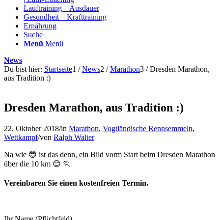
Lauftraining – Ausdauer
Gesundheit – Krafttraining
Ernährung
Suche
Menü
Menü
News
Du bist hier:
Startseite
1
/
News
2
/
Marathon
3
/
Dresden Marathon,
aus Tradition :)
Dresden Marathon, aus Tradition :)
22. Oktober 2018
/
in
Marathon
,
Vogtländische Rennsemmeln
,
Wettkampf
/
von
Ralph Walter
Na wie
😎
ist das denn, ein Bild vorm Start beim Dresden Marathon
über die 10 km
😊
🏃
Vereinbaren Sie einen kostenfreien Termin.
Ihr Name (Pflichtfeld)