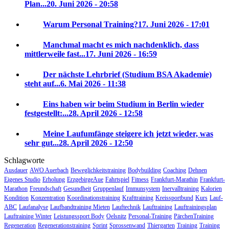
Plan...
20. Juni 2026 - 20:58
Warum Personal Training?
17. Juni 2026 - 17:01
Manchmal macht es mich nachdenklich, dass
mittlerweile fast...
17. Juni 2026 - 16:59
Der nächste Lehrbrief (Studium BSA Akademie)
steht auf...
6. Mai 2026 - 11:38
Eins haben wir beim Studium in Berlin wieder
festgestellt:...
28. April 2026 - 12:58
Meine Laufumfänge steigere ich jetzt wieder, was
sehr gut...
28. April 2026 - 12:50
Schlagworte
Ausdauer
AWO Auerbach
Beweglichkeitstraining
Bodybuilding
Coaching
Dehnen
Eigenes Studio
Erholung
ErzgebirgeAue
Fahrtspiel
Fitness
Frankfurt-Marathin
Frankfurt-
Marathon
Freundschaft
Gesundheit
Gruppenlauf
Immunsystem
Inervalltraining
Kalorien
Kondition
Konzentration
Koordinationstraining
Krafttraining
Kreissportbund
Kurs
Lauf-
ABC
Laufanalyse
Laufbandtraining Mieten
Lauftechnik
Lauftraining
Lauftrainingsplan
Lauftraining Winter
Leistungssport Body
Oelsnitz
Personal-Training
PärchenTraining
Regeneration
Regenerationstraining
Sprint
Sprossenwand
Thiergarten
Training
Training