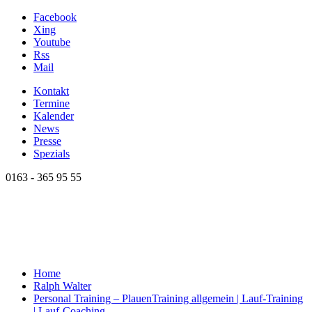
Facebook
Xing
Youtube
Rss
Mail
Kontakt
Termine
Kalender
News
Presse
Spezials
0163 - 365 95 55
Home
Ralph Walter
Personal Training – Plauen
Training allgemein | Lauf-Training
| Lauf-Coaching