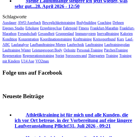
Meine Laufumfänge steigere ich jetzt wieder, was
sehr gut...
28. April 2026 - 12:50
Schlagworte
Ausdauer
AWO Auerbach
Beweglichkeitstraining
Bodybuilding
Coaching
Dehnen
Eigenes Studio
Erholung
ErzgebirgeAue
Fahrtspiel
Fitness
Frankfurt-Marathin
Frankfurt-
Marathon
Freundschaft
Gesundheit
Gruppenlauf
Immunsystem
Inervalltraining
Kalorien
Kondition
Konzentration
Koordinationstraining
Krafttraining
Kreissportbund
Kurs
Lauf-
ABC
Laufanalyse
Laufbandtraining Mieten
Lauftechnik
Lauftraining
Lauftrainingsplan
Lauftraining Winter
Leistungssport Body
Oelsnitz
Personal-Training
PärchenTraining
Regeneration
Regenerationstraining
Sprint
Sprossenwand
Thiergarten
Training
Training
mit Kindern
U14 Aue
VO2max
Folge uns auf Facebook
Neueste Beiträge
Athletiktraining ist für mich und alle Kunden, die
ich vor Ort betreue, in der Vorbereitung auf eine längere
Laufveranstaltung Pflicht!
31. Juli 2026 - 09:21