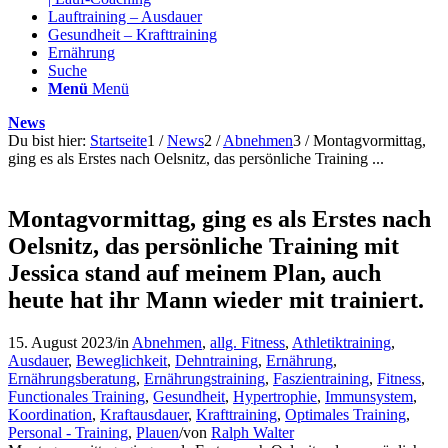
Lauftraining – Ausdauer
Gesundheit – Krafttraining
Ernährung
Suche
Menü
Menü
News
Du bist hier:
Startseite
1
/
News
2
/
Abnehmen
3
/
Montagvormittag,
ging es als Erstes nach Oelsnitz, das persönliche Training ...
Montagvormittag, ging es als Erstes nach
Oelsnitz, das persönliche Training mit
Jessica stand auf meinem Plan, auch
heute hat ihr Mann wieder mit trainiert.
15. August 2023
/
in
Abnehmen
,
allg. Fitness
,
Athletiktraining
,
Ausdauer
,
Beweglichkeit
,
Dehntraining
,
Ernährung
,
Ernährungsberatung
,
Ernährungstraining
,
Faszientraining
,
Fitness
,
Functionales Training
,
Gesundheit
,
Hypertrophie
,
Immunsystem
,
Koordination
,
Kraftausdauer
,
Krafttraining
,
Optimales Training
,
Personal - Training
,
Plauen
/
von
Ralph Walter