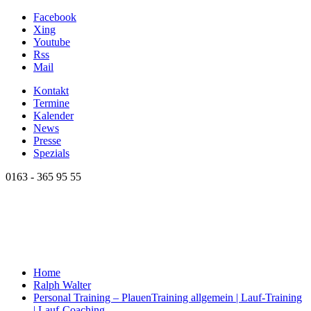
Facebook
Xing
Youtube
Rss
Mail
Kontakt
Termine
Kalender
News
Presse
Spezials
0163 - 365 95 55
Home
Ralph Walter
Personal Training – Plauen
Training allgemein | Lauf-Training
| Lauf-Coaching