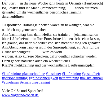
Der Start
in die neue Woche ging heute in Oelsnitz (Hausbesuch)
los, Jessica und ihr Mann (Pärchentraining)
haben auf mich
gewartet, um ihr wöchentliches persönliches Training
durchzuführen.
10 sportliche Trainingseinheiten waren zu bewältigen, was sie
natürlich top gemeistert haben
Am Nachmittag kam dann Heike, sie trainiert
jetzt auch schon
über 1 Jahr bei/mit mir. Ihre Fortschritte können sich sehen lassen,
ich glaube, das hätte sie selber von sich nicht für möglich gehalten.
Am Abend kam Tino, er ist in der Saisonplanung, ein Jahr für die
Grundschnelligkeit
wird es wohl
werden. Also kürzere Strecken, dafür deutlich schneller werden.
Dazu gehört natürlich auch ein wöchentliches
Kraft/Athletiktraining und der wöchentliche Lauftrainingsplan.
#lauftrainingsplanauchonline
#ausdauer
#lauftraining
#gesundheit
#personaltraining
#grundschnelligkeit
#krafttraining
#muskelaufbau
#abnehmen
#ernährungstraining
Viele Grüße und Sport frei!
www.vogtland-coach.de