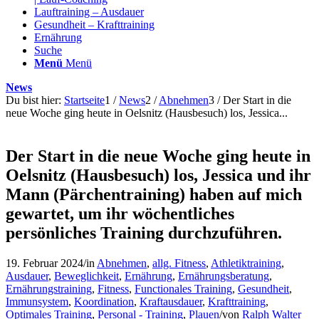
Lauftraining – Ausdauer
Gesundheit – Krafttraining
Ernährung
Suche
Menü
Menü
News
Du bist hier:
Startseite
1
/
News
2
/
Abnehmen
3
/
Der Start in die
neue Woche ging heute in Oelsnitz (Hausbesuch) los, Jessica...
Der Start in die neue Woche ging heute in
Oelsnitz (Hausbesuch) los, Jessica und ihr
Mann (Pärchentraining) haben auf mich
gewartet, um ihr wöchentliches
persönliches Training durchzuführen.
19. Februar 2024
/
in
Abnehmen
,
allg. Fitness
,
Athletiktraining
,
Ausdauer
,
Beweglichkeit
,
Ernährung
,
Ernährungsberatung
,
Ernährungstraining
,
Fitness
,
Functionales Training
,
Gesundheit
,
Immunsystem
,
Koordination
,
Kraftausdauer
,
Krafttraining
,
Optimales Training
,
Personal - Training
,
Plauen
/
von
Ralph Walter