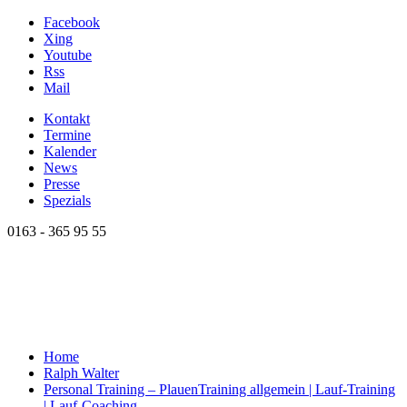
Facebook
Xing
Youtube
Rss
Mail
Kontakt
Termine
Kalender
News
Presse
Spezials
0163 - 365 95 55
Home
Ralph Walter
Personal Training – Plauen
Training allgemein | Lauf-Training
| Lauf-Coaching