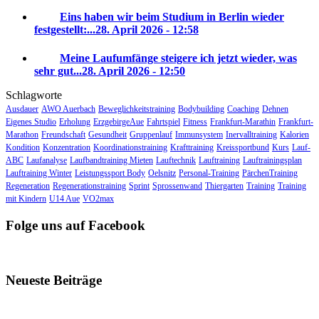
Eins haben wir beim Studium in Berlin wieder
festgestellt:...
28. April 2026 - 12:58
Meine Laufumfänge steigere ich jetzt wieder, was
sehr gut...
28. April 2026 - 12:50
Schlagworte
Ausdauer
AWO Auerbach
Beweglichkeitstraining
Bodybuilding
Coaching
Dehnen
Eigenes Studio
Erholung
ErzgebirgeAue
Fahrtspiel
Fitness
Frankfurt-Marathin
Frankfurt-
Marathon
Freundschaft
Gesundheit
Gruppenlauf
Immunsystem
Inervalltraining
Kalorien
Kondition
Konzentration
Koordinationstraining
Krafttraining
Kreissportbund
Kurs
Lauf-
ABC
Laufanalyse
Laufbandtraining Mieten
Lauftechnik
Lauftraining
Lauftrainingsplan
Lauftraining Winter
Leistungssport Body
Oelsnitz
Personal-Training
PärchenTraining
Regeneration
Regenerationstraining
Sprint
Sprossenwand
Thiergarten
Training
Training
mit Kindern
U14 Aue
VO2max
Folge uns auf Facebook
Neueste Beiträge