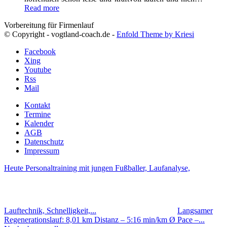
Read more
Vorbereitung für Firmenlauf
© Copyright - vogtland-coach.de -
Enfold Theme by Kriesi
Facebook
Xing
Youtube
Rss
Mail
Kontakt
Termine
Kalender
AGB
Datenschutz
Impressum
Heute Personaltraining mit jungen Fußballer, Laufanalyse,
Lauftechnik, Schnelligkeit,...
Langsamer
Regenerationslauf: 8,01 km Distanz – 5:16 min/km Ø Pace –...