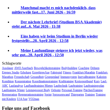
Manchmal macht es mich nachdenklich, dass
mittlerweile fast...
17. Juni 2026 - 16:59
Der nächste Lehrbrief (Studium BSA Akademie)
steht auf...
6. Mai 2026 - 11:38
Eins haben wir beim Studium in Berlin wieder
festgestellt:...
28. April 2026 - 12:58
Meine Laufumfänge steigere ich jetzt wieder, was
sehr gut...
28. April 2026 - 12:50
Schlagworte
Ausdauer
AWO Auerbach
Beweglichkeitstraining
Bodybuilding
Coaching
Dehnen
Eigenes Studio
Erholung
ErzgebirgeAue
Fahrtspiel
Fitness
Frankfurt-Marathin
Frankfurt-
Marathon
Freundschaft
Gesundheit
Gruppenlauf
Immunsystem
Inervalltraining
Kalorien
Kondition
Konzentration
Koordinationstraining
Krafttraining
Kreissportbund
Kurs
Lauf-
ABC
Laufanalyse
Laufbandtraining Mieten
Lauftechnik
Lauftraining
Lauftrainingsplan
Lauftraining Winter
Leistungssport Body
Oelsnitz
Personal-Training
PärchenTraining
Regeneration
Regenerationstraining
Sprint
Sprossenwand
Thiergarten
Training
Training
mit Kindern
U14 Aue
VO2max
Folge uns auf Facebook