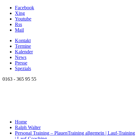
Facebook
Xing
Youtube
Rss
Mail
Kontakt
Termine
Kalender
News
Presse
Spezials
0163 - 365 95 55
Home
Ralph Walter
Personal Training – Plauen
Training allgemein | Lauf-Training
| Lauf-Coaching