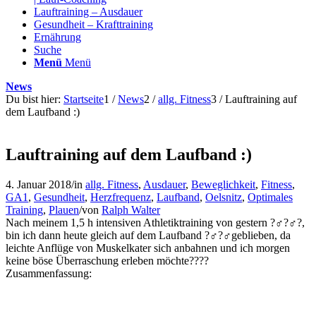
Lauftraining – Ausdauer
Gesundheit – Krafttraining
Ernährung
Suche
Menü
Menü
News
Du bist hier:
Startseite
1
/
News
2
/
allg. Fitness
3
/
Lauftraining auf
dem Laufband :)
Lauftraining auf dem Laufband :)
4. Januar 2018
/
in
allg. Fitness
,
Ausdauer
,
Beweglichkeit
,
Fitness
,
GA1
,
Gesundheit
,
Herzfrequenz
,
Laufband
,
Oelsnitz
,
Optimales
Training
,
Plauen
/
von
Ralph Walter
Nach meinem 1,5 h intensiven Athletiktraining von gestern
?️‍♂️
?‍♂️
?
,
bin ich dann heute gleich auf dem Laufband
?‍♂️
?‍♂️
geblieben, da
leichte Anflüge von Muskelkater sich anbahnen und ich morgen
keine böse Überraschung erleben möchte
?
?
?
?
Zusammenfassung: