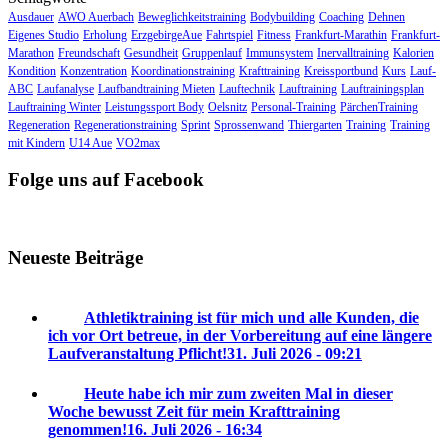
Ausdauer
AWO Auerbach
Beweglichkeitstraining
Bodybuilding
Coaching
Dehnen
Eigenes Studio
Erholung
ErzgebirgeAue
Fahrtspiel
Fitness
Frankfurt-Marathin
Frankfurt-
Marathon
Freundschaft
Gesundheit
Gruppenlauf
Immunsystem
Inervalltraining
Kalorien
Kondition
Konzentration
Koordinationstraining
Krafttraining
Kreissportbund
Kurs
Lauf-
ABC
Laufanalyse
Laufbandtraining Mieten
Lauftechnik
Lauftraining
Lauftrainingsplan
Lauftraining Winter
Leistungssport Body
Oelsnitz
Personal-Training
PärchenTraining
Regeneration
Regenerationstraining
Sprint
Sprossenwand
Thiergarten
Training
Training
mit Kindern
U14 Aue
VO2max
Folge uns auf Facebook
Neueste Beiträge
Athletiktraining ist für mich und alle Kunden, die
ich vor Ort betreue, in der Vorbereitung auf eine längere
Laufveranstaltung Pflicht!
31. Juli 2026 - 09:21
Heute habe ich mir zum zweiten Mal in dieser
Woche bewusst Zeit für mein Krafttraining
genommen!
16. Juli 2026 - 16:34