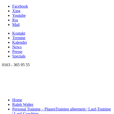
Facebook
Xing
Youtube
Rss
Mail
Kontakt
Termine
Kalender
News
Presse
Spezials
0163 - 365 95 55
Home
Ralph Walter
Personal Training – Plauen
Training allgemein | Lauf-Training
| Lauf-Coaching