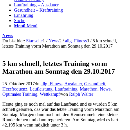
Lauftraining – Ausdauer
Gesundheit – Krafttraining
Ernährung
Suche
Menü
Menü
News
Du bist hier:
Startseite
1
/
News
2
/
allg. Fitness
3
/
5 km schnell,
letztes Training vorm Marathon am Sonntag den 29.10.2017
5 km schnell, letztes Training vorm
Marathon am Sonntag den 29.10.2017
25. Oktober 2017
/
in
allg. Fitness
,
Ausdauer
,
Gesundheit
,
Herzfrequenz
,
Laufleistung
,
Lauftraining
,
Marathon
,
News
,
Optimales Training
,
Wettkampf
/
von
Ralph Walter
Heute ging es noch mal auf das Laufband und es wurden 5 km
schnell gelaufen, das war das letzte Training vorm Marathon am
Sonntag. Morgen dann noch mit den Rennsemmeln eine kleine
Runde drehen und dann regenerieren. Am Sonntag wird es hart
42,195 km wenn möglich unter 3 h.