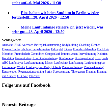
steht auf...
6. Mai 2026 - 11:38
Eins haben wir beim Studium in Berlin wieder
festgestellt:...
28. April 2026 - 12:58
Meine Laufumfänge steigere ich jetzt wieder, was
sehr gut...
28. April 2026 - 12:50
Schlagworte
Ausdauer
AWO Auerbach
Beweglichkeitstraining
Bodybuilding
Coaching
Dehnen
Eigenes Studio
Erholung
ErzgebirgeAue
Fahrtspiel
Fitness
Frankfurt-Marathin
Frankfurt-
Marathon
Freundschaft
Gesundheit
Gruppenlauf
Immunsystem
Inervalltraining
Kalorien
Kondition
Konzentration
Koordinationstraining
Krafttraining
Kreissportbund
Kurs
Lauf-
ABC
Laufanalyse
Laufbandtraining Mieten
Lauftechnik
Lauftraining
Lauftrainingsplan
Lauftraining Winter
Leistungssport Body
Oelsnitz
Personal-Training
PärchenTraining
Regeneration
Regenerationstraining
Sprint
Sprossenwand
Thiergarten
Training
Training
mit Kindern
U14 Aue
VO2max
Folge uns auf Facebook
Neueste Beiträge