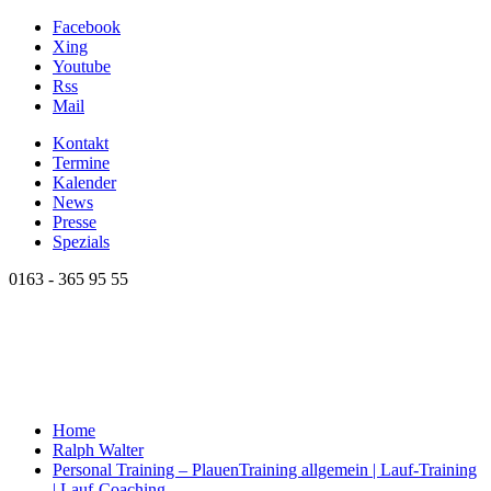
Facebook
Xing
Youtube
Rss
Mail
Kontakt
Termine
Kalender
News
Presse
Spezials
0163 - 365 95 55
Home
Ralph Walter
Personal Training – Plauen
Training allgemein | Lauf-Training
| Lauf-Coaching