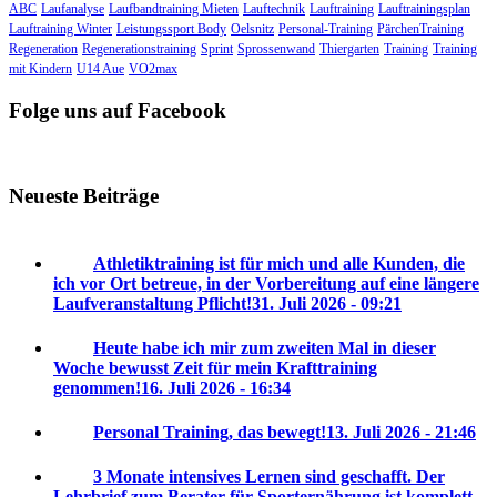
ABC
Laufanalyse
Laufbandtraining Mieten
Lauftechnik
Lauftraining
Lauftrainingsplan
Lauftraining Winter
Leistungssport Body
Oelsnitz
Personal-Training
PärchenTraining
Regeneration
Regenerationstraining
Sprint
Sprossenwand
Thiergarten
Training
Training
mit Kindern
U14 Aue
VO2max
Folge uns auf Facebook
Neueste Beiträge
Athletiktraining ist für mich und alle Kunden, die
ich vor Ort betreue, in der Vorbereitung auf eine längere
Laufveranstaltung Pflicht!
31. Juli 2026 - 09:21
Heute habe ich mir zum zweiten Mal in dieser
Woche bewusst Zeit für mein Krafttraining
genommen!
16. Juli 2026 - 16:34
Personal Training, das bewegt!
13. Juli 2026 - 21:46
3 Monate intensives Lernen sind geschafft. Der
Lehrbrief zum Berater für Sporternährung ist komplett