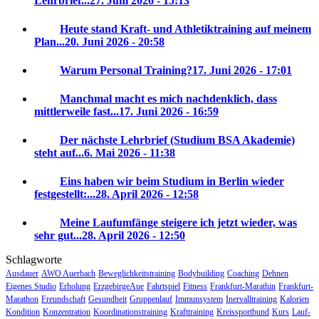
Lehrbrief...
27. Juni 2026 - 15:13
Heute stand Kraft- und Athletiktraining auf meinem
Plan...
20. Juni 2026 - 20:58
Warum Personal Training?
17. Juni 2026 - 17:01
Manchmal macht es mich nachdenklich, dass
mittlerweile fast...
17. Juni 2026 - 16:59
Der nächste Lehrbrief (Studium BSA Akademie)
steht auf...
6. Mai 2026 - 11:38
Eins haben wir beim Studium in Berlin wieder
festgestellt:...
28. April 2026 - 12:58
Meine Laufumfänge steigere ich jetzt wieder, was
sehr gut...
28. April 2026 - 12:50
Schlagworte
Ausdauer
AWO Auerbach
Beweglichkeitstraining
Bodybuilding
Coaching
Dehnen
Eigenes Studio
Erholung
ErzgebirgeAue
Fahrtspiel
Fitness
Frankfurt-Marathin
Frankfurt-
Marathon
Freundschaft
Gesundheit
Gruppenlauf
Immunsystem
Inervalltraining
Kalorien
Kondition
Konzentration
Koordinationstraining
Krafttraining
Kreissportbund
Kurs
Lauf-