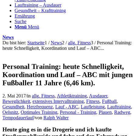
Lauftraining – Ausdauer
Gesundheit – Krafttraining
Ernährung
Suche
Menü
Menü
News
Du bist hier:
Startseite
1
/
News
2
/
allg. Fitness
3
/
Personal Training:
heute Schnelligkeit, Koordination und Lauf – ABC...
Personal Training: heute Schnelligkeit,
Koordination und Lauf – ABC mit jungen
Fußballer 11 Jahre (6,46 km).
2. Mai 2017
/
in
allg. Fitness
,
Athletiktraining
,
Ausdauer
,
Beweglichkeit
,
extensives Intervalltraining
,
Fitness
,
Fußball
,
Gesundheit
,
Herzfrequenz
,
Lauf - ABC
,
Laufleistung
,
Lauftraining
,
Oelsnitz
,
Optimales Training
,
Personal - Training
,
Plauen
,
Radweg
,
Tempodauerlauf
/
von
Ralph Walter
Heute ging es in die Drogerie und ich kaufte