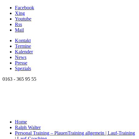
Facebook
Xing
Youtube
Rss
Mail
Kontakt
Termine
Kalender
News
Presse
Spezials
0163 - 365 95 55
Home
Ralph Walter
Personal Training – Plauen
Training allgemein | Lauf-Training
| Lauf-Coaching