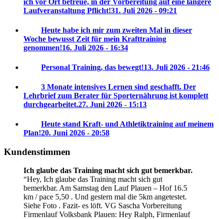
ich vor Ort betreue, in der Vorbereitung auf eine längere
Laufveranstaltung Pflicht!
31. Juli 2026 - 09:21
Heute habe ich mir zum zweiten Mal in dieser
Woche bewusst Zeit für mein Krafttraining
genommen!
16. Juli 2026 - 16:34
Personal Training, das bewegt!
13. Juli 2026 - 21:46
3 Monate intensives Lernen sind geschafft. Der
Lehrbrief zum Berater für Sporternährung ist komplett
durchgearbeitet.
27. Juni 2026 - 15:13
Heute stand Kraft- und Athletiktraining auf meinem
Plan!
20. Juni 2026 - 20:58
Kundenstimmen
Ich glaube das Training macht sich gut bemerkbar.
Hey, Ich glaube das Training macht sich gut
bemerkbar. Am Samstag den Lauf Plauen – Hof 16.5
km / pace 5,50 . Und gestern mal die 5km angetestet.
Siehe Foto . Fazit- es löft. VG Sascha
Vorbereitung
Firmenlauf Volksbank Plauen:
Hey Ralph, Firmenlauf