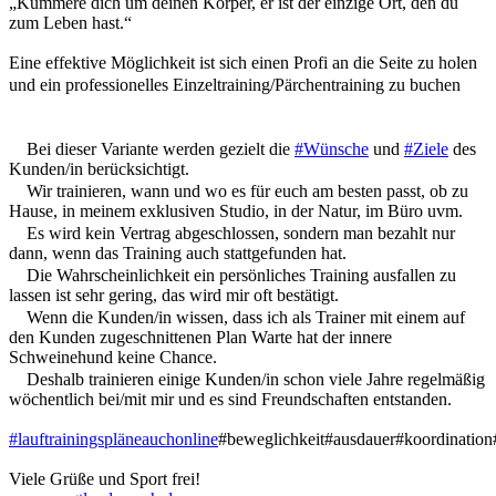
„Kümmere dich um deinen Körper, er ist der einzige Ort, den du
zum Leben hast.“
Eine effektive Möglichkeit ist sich einen Profi an die Seite zu holen
und ein professionelles Einzeltraining/Pärchentraining zu buchen
Bei dieser Variante werden gezielt die
#Wünsche
und
#Ziele
des
Kunden/in berücksichtigt.
Wir trainieren, wann und wo es für euch am besten passt, ob zu
Hause, in meinem exklusiven Studio, in der Natur, im Büro uvm.
Es wird kein Vertrag abgeschlossen, sondern man bezahlt nur
dann, wenn das Training auch stattgefunden hat.
Die Wahrscheinlichkeit ein persönliches Training ausfallen zu
lassen ist sehr gering, das wird mir oft bestätigt.
Wenn die Kunden/in wissen, dass ich als Trainer mit einem auf
den Kunden zugeschnittenen Plan Warte hat der innere
Schweinehund keine Chance.
Deshalb trainieren einige Kunden/in schon viele Jahre regelmäßig
wöchentlich bei/mit mir und es sind Freundschaften entstanden.
#lauftrainingspläneauchonline
#beweglichkeit#ausdauer#koordination#
Viele Grüße und Sport frei!