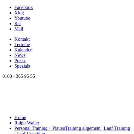
Facebook
Xing
Youtube
Rss
Mail
Kontakt
Termine
Kalender
News
Presse
Spezials
0163 - 365 95 55
Home
Ralph Walter
Personal Training – Plauen
Training allgemein | Lauf-Training
| Lauf-Coaching