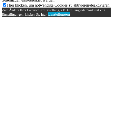
Seitenladen eingeblendet werden.
Hier klicken, um notwendige Cookies zu aktivieren/deaktivieren.
Zum Ändern Ihrer Datenschutzeinstellung, z.B. Erteilung oder Widerruf von
Einstellungen
Einwilligungen, klicken Sie hier: