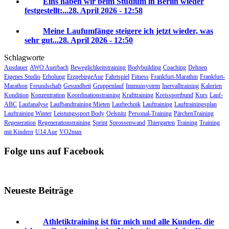
Eins haben wir beim Studium in Berlin wieder
festgestellt:...
28. April 2026 - 12:58
Meine Laufumfänge steigere ich jetzt wieder, was
sehr gut...
28. April 2026 - 12:50
Schlagworte
Ausdauer
AWO Auerbach
Beweglichkeitstraining
Bodybuilding
Coaching
Dehnen
Eigenes Studio
Erholung
ErzgebirgeAue
Fahrtspiel
Fitness
Frankfurt-Marathin
Frankfurt-
Marathon
Freundschaft
Gesundheit
Gruppenlauf
Immunsystem
Inervalltraining
Kalorien
Kondition
Konzentration
Koordinationstraining
Krafttraining
Kreissportbund
Kurs
Lauf-
ABC
Laufanalyse
Laufbandtraining Mieten
Lauftechnik
Lauftraining
Lauftrainingsplan
Lauftraining Winter
Leistungssport Body
Oelsnitz
Personal-Training
PärchenTraining
Regeneration
Regenerationstraining
Sprint
Sprossenwand
Thiergarten
Training
Training
mit Kindern
U14 Aue
VO2max
Folge uns auf Facebook
Neueste Beiträge
Athletiktraining ist für mich und alle Kunden, die