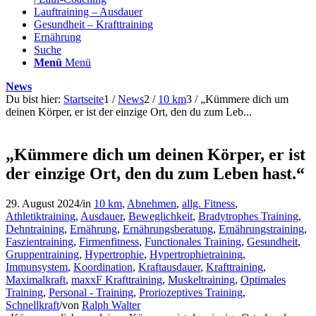
Lauftraining – Ausdauer
Gesundheit – Krafttraining
Ernährung
Suche
Menü
Menü
News
Du bist hier:
Startseite
1
/
News
2
/
10 km
3
/
„Kümmere dich um
deinen Körper, er ist der einzige Ort, den du zum Leb...
„Kümmere dich um deinen Körper, er ist
der einzige Ort, den du zum Leben hast.“
29. August 2024
/
in
10 km
,
Abnehmen
,
allg. Fitness
,
Athletiktraining
,
Ausdauer
,
Beweglichkeit
,
Bradytrophes Training
,
Dehntraining
,
Ernährung
,
Ernährungsberatung
,
Ernährungstraining
,
Faszientraining
,
Firmenfitness
,
Functionales Training
,
Gesundheit
,
Gruppentraining
,
Hypertrophie
,
Hypertrophietraining
,
Immunsystem
,
Koordination
,
Kraftausdauer
,
Krafttraining
,
Maximalkraft
,
maxxF Krafttraining
,
Muskeltraining
,
Optimales
Training
,
Personal - Training
,
Proriozeptives Training
,
Schnellkraft
/
von
Ralph Walter