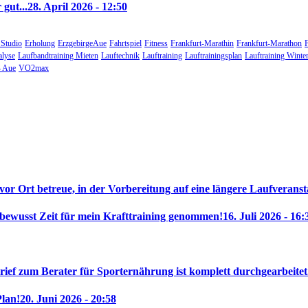
gut...
28. April 2026 - 12:50
 Studio
Erholung
ErzgebirgeAue
Fahrtspiel
Fitness
Frankfurt-Marathin
Frankfurt-Marathon
alyse
Laufbandtraining Mieten
Lauftechnik
Lauftraining
Lauftrainingsplan
Lauftraining Winte
 Aue
VO2max
 vor Ort betreue, in der Vorbereitung auf eine längere Laufveranst
 bewusst Zeit für mein Krafttraining genommen!
16. Juli 2026 - 16:
rief zum Berater für Sporternährung ist komplett durchgearbeitet
Plan!
20. Juni 2026 - 20:58