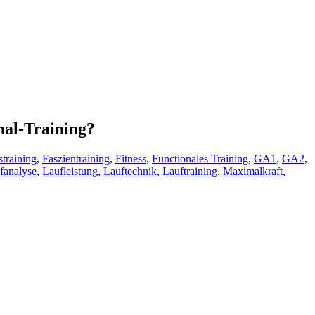
nal-Training?
training
,
Faszientraining
,
Fitness
,
Functionales Training
,
GA1
,
GA2
,
fanalyse
,
Laufleistung
,
Lauftechnik
,
Lauftraining
,
Maximalkraft
,