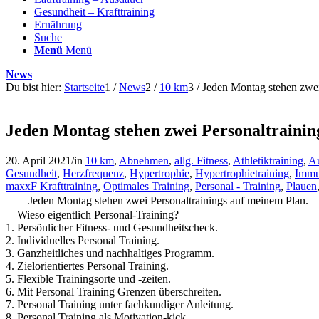
Gesundheit – Krafttraining
Ernährung
Suche
Menü
Menü
News
Du bist hier:
Startseite
1
/
News
2
/
10 km
3
/
Jeden Montag stehen zwei 
Jeden Montag stehen zwei Personaltrainin
20. April 2021
/
in
10 km
,
Abnehmen
,
allg. Fitness
,
Athletiktraining
,
Au
Gesundheit
,
Herzfrequenz
,
Hypertrophie
,
Hypertrophietraining
,
Immu
maxxF Krafttraining
,
Optimales Training
,
Personal - Training
,
Plauen
Jeden Montag stehen zwei Personaltrainings auf meinem Plan.
Wieso eigentlich Personal-Training?
1. Persönlicher Fitness- und Gesundheitscheck.
2. Individuelles Personal Training.
3. Ganzheitliches und nachhaltiges Programm.
4. Zielorientiertes Personal Training.
5. Flexible Trainingsorte und -zeiten.
6. Mit Personal Training Grenzen überschreiten.
7. Personal Training unter fachkundiger Anleitung.
8. Personal Training als Motivation-kick.