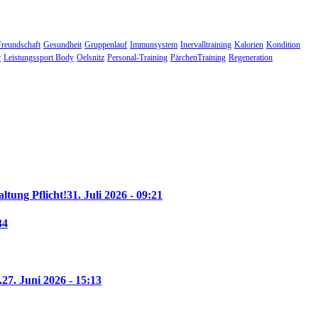
Freundschaft
Gesundheit
Gruppenlauf
Immunsystem
Inervalltraining
Kalorien
Kondition
r
Leistungssport Body
Oelsnitz
Personal-Training
PärchenTraining
Regeneration
altung Pflicht!
31. Juli 2026 - 09:21
34
.
27. Juni 2026 - 15:13