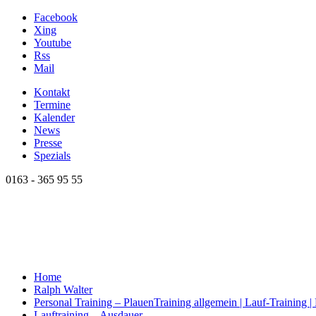
Facebook
Xing
Youtube
Rss
Mail
Kontakt
Termine
Kalender
News
Presse
Spezials
0163 - 365 95 55
Home
Ralph Walter
Personal Training – Plauen
Training allgemein | Lauf-Training 
Lauftraining – Ausdauer