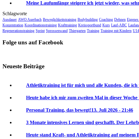
Meine Laufumfänge steigere ich jetzt wieder, was sehr 
Schlagworte
Ausdauer
AWO Auerbach
Beweglichkeitstraining
Bodybuilding
Coaching
Dehnen
Eigenes
Konzentration
Koordinationstraining
Krafttraining
Kreissportbund
Kurs
Lauf-ABC
Laufan
Regenerationstraining
Sprint
Sprossenwand
Thiergarten
Training
Training mit Kindern
U14
Folge uns auf Facebook
Neueste Beiträge
Athletiktraining ist für mich und alle Kunden, die ich
Heute habe ich mir zum zweiten Mal in dieser Woche
Personal Training, das bewegt!
13. Juli 2026 - 21:46
3 Monate intensives Lernen sind geschafft. Der Lehrb
Heute stand Kraft- und Athletiktraining auf meinem 