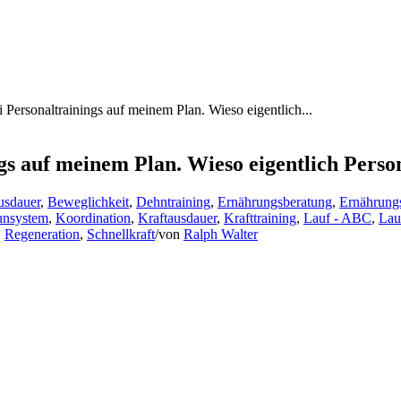
Personaltrainings auf meinem Plan. Wieso eigentlich...
gs auf meinem Plan. Wieso eigentlich Perso
sdauer
,
Beweglichkeit
,
Dehntraining
,
Ernährungsberatung
,
Ernährungs
nsystem
,
Koordination
,
Kraftausdauer
,
Krafttraining
,
Lauf - ABC
,
Lau
,
Regeneration
,
Schnellkraft
/
von
Ralph Walter