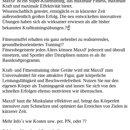
MaxxF ist ein Super-Krafttraining, das maximale Fitness, maximale
Kraft und maximale Effektivität bietet
.
Wissenschaftlich getestet, ermöglicht es in kürzester Zeit
außerordentlich großen Erfolg. Die neu entwickelten innovativen
Übungen haben sich als wirksamer erwiesen als alle bisher
bekannten Krafttrainingsübungen.?☝️
Fitnessmuffel erhalten ein ganz nebenbei zu realisierendes,
gesundheitsorientiertes Training!?
Fitnessbegeisterte jeden Alters können MaxxF jederzeit und überall
einsetzen, und Sportler aller Disziplinen nutzen es als ihr
Basiskraftprogramm.
Kraft- und Fitnesstraining ohne Geräte wird mit MaxxF zum
Universalmittel für eine attraktive Figur, gute körperliche
Leistungsfähigkei
t und Beschwerdefreiheit. Nutzen Sie nur den
eigenen Körper als Trainingsgerät und lassen Sie sich von den
schnellen Erfolgen ebenso motivieren wie überraschen.
MaxxF baut die Muskulatur effektiver auf, bringt das Körperfett
intensiver zum Schmelzen und optimiert das Erreichen von Zielen in
kürzerer Zeit.
Mehr Info´s wie Kosten usw. per. PN, oder ??️