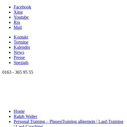
Facebook
Xing
Youtube
Rss
Mail
Kontakt
Termine
Kalender
News
Presse
Spezials
0163 - 365 95 55
Home
Ralph Walter
Personal Training – Plauen
Training allgemein | Lauf-Training
| Lauf-Coaching