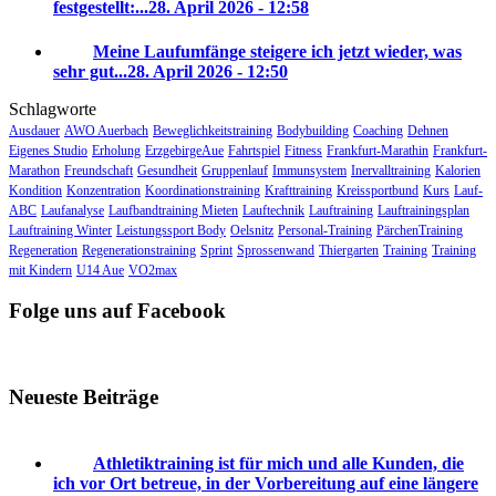
festgestellt:...
28. April 2026 - 12:58
Meine Laufumfänge steigere ich jetzt wieder, was
sehr gut...
28. April 2026 - 12:50
Schlagworte
Ausdauer
AWO Auerbach
Beweglichkeitstraining
Bodybuilding
Coaching
Dehnen
Eigenes Studio
Erholung
ErzgebirgeAue
Fahrtspiel
Fitness
Frankfurt-Marathin
Frankfurt-
Marathon
Freundschaft
Gesundheit
Gruppenlauf
Immunsystem
Inervalltraining
Kalorien
Kondition
Konzentration
Koordinationstraining
Krafttraining
Kreissportbund
Kurs
Lauf-
ABC
Laufanalyse
Laufbandtraining Mieten
Lauftechnik
Lauftraining
Lauftrainingsplan
Lauftraining Winter
Leistungssport Body
Oelsnitz
Personal-Training
PärchenTraining
Regeneration
Regenerationstraining
Sprint
Sprossenwand
Thiergarten
Training
Training
mit Kindern
U14 Aue
VO2max
Folge uns auf Facebook
Neueste Beiträge
Athletiktraining ist für mich und alle Kunden, die
ich vor Ort betreue, in der Vorbereitung auf eine längere