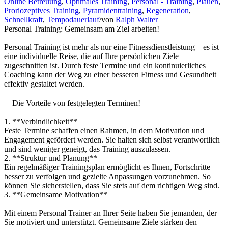
Online Betreuung
,
Optimales Training
,
Personal - Training
,
Plauen
,
Proriozeptives Training
,
Pyramidentraining
,
Regeneration
,
Schnellkraft
,
Tempodauerlauf
/
von
Ralph Walter
Personal Training: Gemeinsam am Ziel arbeiten!
Personal Training ist mehr als nur eine Fitnessdienstleistung – es ist
eine individuelle Reise, die auf Ihre persönlichen Ziele
zugeschnitten ist. Durch feste Termine und ein kontinuierliches
Coaching kann der Weg zu einer besseren Fitness und Gesundheit
effektiv gestaltet werden.
Die Vorteile von festgelegten Terminen!
1. **Verbindlichkeit**
Feste Termine schaffen einen Rahmen, in dem Motivation und
Engagement gefördert werden. Sie halten sich selbst verantwortlich
und sind weniger geneigt, das Training auszulassen.
2. **Struktur und Planung**
Ein regelmäßiger Trainingsplan ermöglicht es Ihnen, Fortschritte
besser zu verfolgen und gezielte Anpassungen vorzunehmen. So
können Sie sicherstellen, dass Sie stets auf dem richtigen Weg sind.
3. **Gemeinsame Motivation**
Mit einem Personal Trainer an Ihrer Seite haben Sie jemanden, der
Sie motiviert und unterstützt. Gemeinsame Ziele stärken den