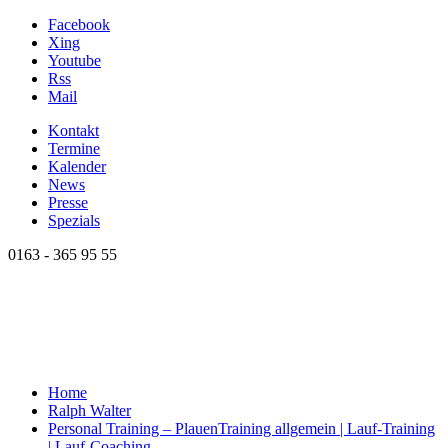
Facebook
Xing
Youtube
Rss
Mail
Kontakt
Termine
Kalender
News
Presse
Spezials
0163 - 365 95 55
Home
Ralph Walter
Personal Training – Plauen
Training allgemein | Lauf-Training
| Lauf-Coaching