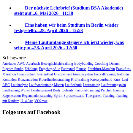
Der nächste Lehrbrief (Studium BSA Akademie)
steht auf...
6. Mai 2026 - 11:38
Eins haben wir beim Studium in Berlin wieder
festgestellt:...
28. April 2026 - 12:58
Meine Laufumfänge steigere ich jetzt wieder, was
sehr gut...
28. April 2026 - 12:50
Schlagworte
Ausdauer
AWO Auerbach
Beweglichkeitstraining
Bodybuilding
Coaching
Dehnen
Eigenes Studio
Erholung
ErzgebirgeAue
Fahrtspiel
Fitness
Frankfurt-Marathin
Frankfurt-
Marathon
Freundschaft
Gesundheit
Gruppenlauf
Immunsystem
Inervalltraining
Kalorien
Kondition
Konzentration
Koordinationstraining
Krafttraining
Kreissportbund
Kurs
Lauf-
ABC
Laufanalyse
Laufbandtraining Mieten
Lauftechnik
Lauftraining
Lauftrainingsplan
Lauftraining Winter
Leistungssport Body
Oelsnitz
Personal-Training
PärchenTraining
Regeneration
Regenerationstraining
Sprint
Sprossenwand
Thiergarten
Training
Training
mit Kindern
U14 Aue
VO2max
Folge uns auf Facebook