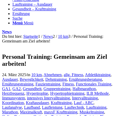
Lauftraining – Ausdauer
Gesundheit – Krafttraining
Ernährung
Suche
Menü
Menü
News
Du bist hier:
Startseite
1
/
News
2
/
10 km
3
/
Personal Training:
Gemeinsam am Ziel arbeiten!
Personal Training: Gemeinsam am Ziel
arbeiten!
24. März 2025
/
in
10 km
,
Abnehmen
,
allg. Fitness
,
Athletiktraining
,
Ausdauer
,
Beweglichkeit
,
Dehntraining
,
Ernährungsberatung
,
Ernährungstraining
,
Faszientraining
,
Fitness
,
Functionales Training
,
GA1
,
GA2
,
Gesundheit
,
Gruppentraining
,
Halbmarathon
,
Herzfrequenz
,
Hypertrophie
,
Hypertrophietraining
,
ILB Methode
,
Immunsystem
,
intensives Intervalltraining
,
Intervalltraining
,
Koordination
,
Kraftausdauer
,
Krafttraining
,
Lauf - ABC
,
Laufanalyse
,
Laufband
,
Laufleistung
,
Lauftechnik
,
Lauftraining
,
Marathon
,
Maximalkraft
,
maxxF Krafttraining
,
Muskeltraining
,