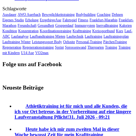
Schlagworte
Ausdauer
AWO Auerbach
Beweglichkeitstraining
Bodybuilding
Coaching
Dehnen
Eigenes Studio
Erholung
ErzgebirgeAue
Fahrtspiel
Fitness
Frankfurt-Marathin
Frankfurt-
Marathon
Freundschaft
Gesundheit
Gruppenlauf
Immunsystem
Inervalltraining
Kalorien
Kondition
Konzentration
Koordinationstraining
Krafttraining
Kreissportbund
Kurs
Lauf-
ABC
Laufanalyse
Laufbandtraining Mieten
Lauftechnik
Lauftraining
Lauftrainingsplan
Lauftraining Winter
Leistungssport Body
Oelsnitz
Personal-Training
PärchenTraining
Regeneration
Regenerationstraining
Sprint
Sprossenwand
Thiergarten
Training
Training
mit Kindern
U14 Aue
VO2max
Folge uns auf Facebook
Neueste Beiträge
Athletiktraining ist für mich und alle Kunden, die
ich vor Ort betreue, in der Vorbereitung auf eine längere
Laufveranstaltung Pflicht!
31. Juli 2026 - 09:21
Heute habe ich mir zum zweiten Mal in dieser
Woche bewusst Zeit für mein Krafttraining