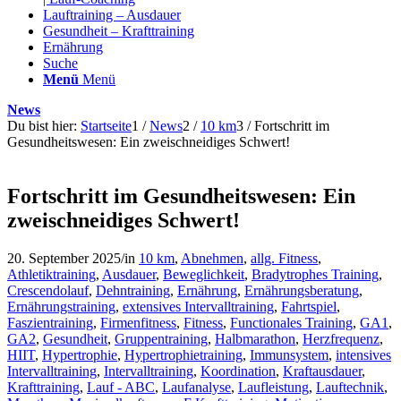
Lauftraining – Ausdauer
Gesundheit – Krafttraining
Ernährung
Suche
Menü
Menü
News
Du bist hier:
Startseite
1
/
News
2
/
10 km
3
/
Fortschritt im
Gesundheitswesen: Ein zweischneidiges Schwert!
Fortschritt im Gesundheitswesen: Ein
zweischneidiges Schwert!
20. September 2025
/
in
10 km
,
Abnehmen
,
allg. Fitness
,
Athletiktraining
,
Ausdauer
,
Beweglichkeit
,
Bradytrophes Training
,
Crescendolauf
,
Dehntraining
,
Ernährung
,
Ernährungsberatung
,
Ernährungstraining
,
extensives Intervalltraining
,
Fahrtspiel
,
Faszientraining
,
Firmenfitness
,
Fitness
,
Functionales Training
,
GA1
,
GA2
,
Gesundheit
,
Gruppentraining
,
Halbmarathon
,
Herzfrequenz
,
HIIT
,
Hypertrophie
,
Hypertrophietraining
,
Immunsystem
,
intensives
Intervalltraining
,
Intervalltraining
,
Koordination
,
Kraftausdauer
,
Krafttraining
,
Lauf - ABC
,
Laufanalyse
,
Laufleistung
,
Lauftechnik
,