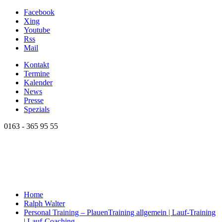
Facebook
Xing
Youtube
Rss
Mail
Kontakt
Termine
Kalender
News
Presse
Spezials
0163 - 365 95 55
Home
Ralph Walter
Personal Training – Plauen
Training allgemein | Lauf-Training
| Lauf-Coaching