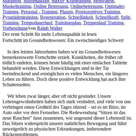
Marathon
,
Maximalkraft
,
maxxF Krafttraining
,
Motivation
,
Muskeltraining
,
Online Betreuung
,
Onlinebetreuung
,
Optimales
Training
,
Personal - Training
,
Plauen
,
Proriozeptives Training
,
Pyramidentraining
,
Regeneration
,
Schnelligkeit
,
Schnellkraft
,
Split-
Training
,
Tempodauerlauf
,
Trainingsplan
,
Treppenlauf Training
,
Vorbereitung
/
von
Ralph Walter
Der erste Schritt für mehr Lebensqualität ist lesen
Fortschritt im Gesundheitswesen: Ein zweischneidiges Schwert
In den letzten Jahrzehnten haben wir im Gesundheitswesen
bemerkenswerte Fortschritte erzielt. Krankheiten, die früher oft
tödlich endeten, können heute häufig mit einer einfachen Tablette
behandelt werden. Diese Entwicklungen sind in der Tat
beeindruckend und ermöglichen es vielen Menschen, ein längeres
Leben zu führen. Doch diese positive Entwicklung hat auch ihre
Schattenseiten.
Wir leben zwar länger, aber oft nicht gesünder. Unsere
Lebensgewohnheiten haben sich stark verändert, und viele von uns
verbringen einen Großteil des Tages sitzend – sei es im Büro, im
Auto oder vor dem Fernseher. Die Redewendung “Sitzen ist das
neue Rauchen” fasst zusammen, wie ungesund dieser Lebensstil ist.
Das Sitzen widerspricht unserer natürlichen Bewegung und führt
unweigerlich zu physischen Erkrankungen, insbesondere
Rückenproblemen.